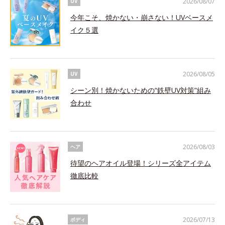
2026/08/07
UV
今年こそ、焼かない・崩さない！UVベースメ
イク５選
2026/08/05
UV
シーン別！焼かないための“鉄壁UV対策”組み
合わせ
2026/08/03
ヘア
待望のヘアオイル登場！シリーズ全アイテム
徹底比較
2026/07/13
ボディ