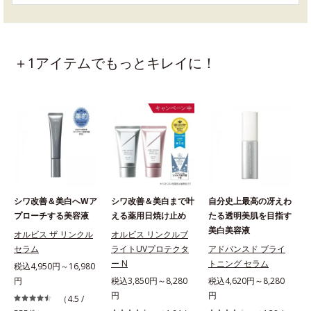
＋1アイテムでもっとキレイに！
シワ改善＆美白へWア
シワ改善＆美白まで叶
自分史上最高の冴えわ
プローチする美容液
える薬用日焼け止め
たる透明美肌を目指す
美白美容液
オルビス ザ リンクル
オルビス リンクルブ
セラム
ライトUVプロテクタ
アドバンスド ブライ
ー N
トニング セラム
税込4,950円～16,980
円
税込3,850円～8,280
税込4,620円～8,280
円
円
（4.5 /