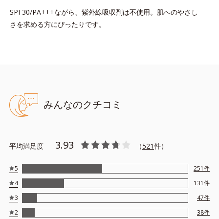
SPF30/PA+++ながら、紫外線吸収剤は不使用。肌へのやさし
さを求める方にぴったりです。
みんなのクチコミ
3.93
平均満足度
（
521
件）
5
251
件
4
131
件
3
47
件
2
38
件