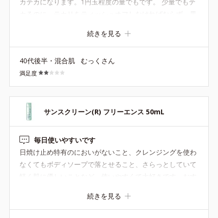
カテカになります。1円玉程度の量でもです。 少量でもテ
カるのに、テカリをティッシュオフしなければならず、果
たしてきちんとUVカットしてくれるのかな？と思ってしま
続きを見る
います。 リピなしです。
40代後半・混合肌
むっくさん
満足度
サンスクリーン(R) フリーエンス 50mL
毎日使いやすいです
日焼け止め特有のにおいがないこと、クレンジングを使わ
なくてもボディソープで落とせること、さらっとしていて
軽く肌に優しいことなど、使いやすくて大好きです。おす
すめです！
続きを見る