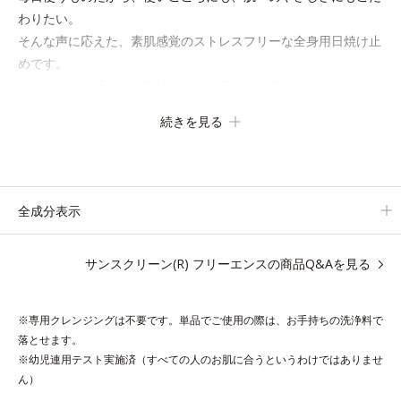
わりたい。
そんな声に応えた、素肌感覚のストレスフリーな全身用日焼け止
めです。
きしみや乾燥感のない気持ちのいい感触。SPF30・PA+++なが
ら、紫外線吸収剤は不使用。
続きを見る
敏感ぎみな肌の方もお子様にも安心の、やさしい使いごこちで
す。
全成分表示
●無油分、無香料、無着色 ●紫外線吸収剤不使用●ハイブリッドルー
サンスクリーン(R) フリーエンスの商品Q&Aを見る
セントパウダー配合＝紫外線〔UV-A･B〕散乱剤●立体スキンベール
処方＝立体構造を有し、なめらかで柔らかい感触を保つ処方●NMF類
似成分＝保湿成分●SPF30 PA+++
※専用クレンジングは不要です。単品でご使用の際は、お手持ちの洗浄料で
※アレルギーテスト済＝全ての方にアレルギーが起こらないという
落とせます。
ことではありません。
※幼児連用テスト実施済（すべての人のお肌に合うというわけではありませ
ん）