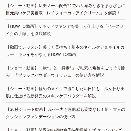
【ショート動画】レチノール配合*1でハリ感みなぎるまなざしに
目元集中ケア美容液「レチフォーカスアイクリーム」を解説！
【HOWTO動画】リキッドファンデを美しく仕上げる「ベースメ
イクの手順」を徹底解説！
【動画でレッスン】美しく長持ち！基本のネイルケア＆ネイルカ
ラー｜キレイをかなえるHOW TO動画
【ショート動画】「炭*」と「酵素*」で毛穴の角栓をごっそり除
去！「ブラックパウダーウォッシュ」の使い方を解説
【ショート動画】軽めのメイクで過ごしたい日にも！ふんわり美
肌に仕上げる新発売のスキンケアパウダーを解説
【30秒ショート動画】カバー力も素肌感も妥協なし！新・大人の
クッションファンデーションの使い方
【ショート動画】業界初の超微粒子技術搭載！ザ クレンジング