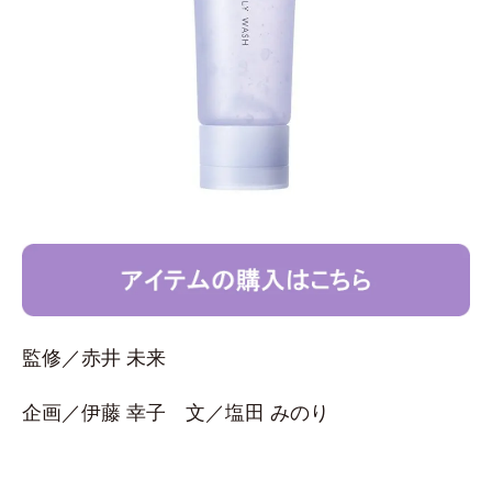
監修／赤井 未来
企画／伊藤 幸子 文／塩田 みのり