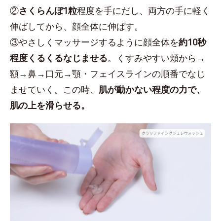
②
さくらんぼ1粒
程度を手にだし、両方の手に軽く
伸ばしてから、顔全体に伸ばす。
③やさしくマッサージするように顔全体を
約10秒
程度くるくるなじませる
。くすみやすい頬から→
額→鼻→口元→顎・フェイスラインの順番でなじ
ませていく。この時、
肌が動かない程度の力で、
肌の上を滑らせる。