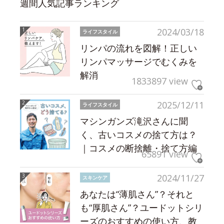
週間人気記事ランキング
2024/03/18
ライフスタイル
リンパの流れを図解！正しい
リンパマッサージでむくみを
解消
1833897 view
2025/12/11
ライフスタイル
マシンガンズ滝沢さんに聞
く、古いコスメの捨て方は？
｜コスメの断捨離・捨て方編
65891 view
2024/11/27
スキンケア
あなたは“薄肌さん”？それと
も“厚肌さん”？ユードットシリ
ーズのおすすめの使い方、教