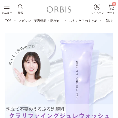
0
メニュー
検索
マイページ
カート
TOP
マガジン（美容情報・読み物）
スキンケアのまとめ
【教えて