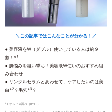
＼この記事ではこんなことが分かる！／
● 美容液をW（ダブル）使いしている人は約９
1
割！*
● 肌悩みを狙い撃ち！美容液W使いのおすすめ組
み合わせ
● リンクルセラムとあわせて、ケアしたいのは美
2
3
白*
？毛穴*
？
*1 オルビス調べ（n=10）
*2 メラニンの生成を抑え、シミ・ソバカスを防ぐ（オルビス ザ リンク