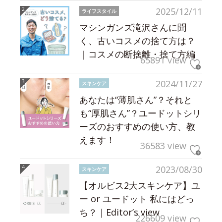
2025/12/11
ライフスタイル
マシンガンズ滝沢さんに聞
く、古いコスメの捨て方は？
｜コスメの断捨離・捨て方編
65891 view
2024/11/27
スキンケア
あなたは“薄肌さん”？それと
も“厚肌さん”？ユードットシリ
ーズのおすすめの使い方、教
えます！
36583 view
2023/08/30
スキンケア
【オルビス2大スキンケア】ユ
ー or ユードット 私にはどっ
ち？｜Editor’s view
226609 view