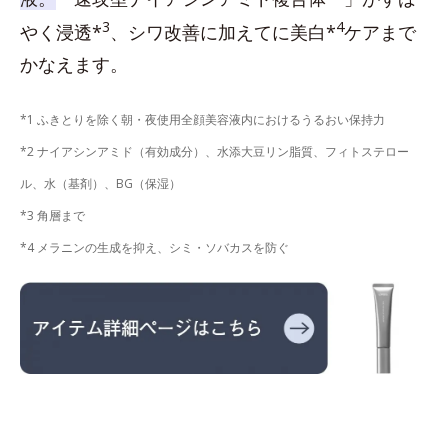
3
4
やく浸透*
、シワ改善に加えてに美白*
ケアまで
かなえます。
*1 ふきとりを除く朝・夜使用全顔美容液内におけるうるおい保持力
*2 ナイアシンアミド（有効成分）、水添大豆リン脂質、フィトステロー
ル、水（基剤）、BG（保湿）
*3 角層まで
*4 メラニンの生成を抑え、シミ・ソバカスを防ぐ