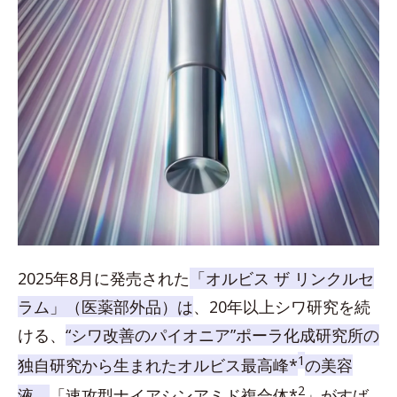
2025年8月に発売された
「オルビス ザ リンクルセ
ラム」（医薬部外品）は
、20年以上シワ研究を続
ける、
“シワ改善のパイオニア”ポーラ化成研究所の
1
独自研究から生まれたオルビス最高峰*
の美容
2
液。
「速攻型ナイアシンアミド複合体*
」がすば