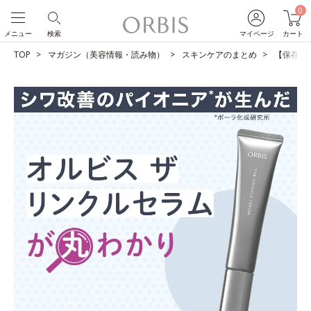
0
メニュー
検索
マイページ
カート
TOP
マガジン（美容情報・読み物）
スキンケアのまとめ
【保存版