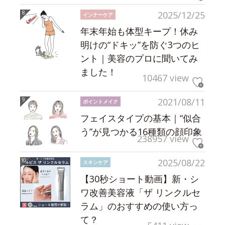
2025/12/25
インナーケア
年末年始も体型キープ！休み
明けの“ドキッ”を防ぐ3つのヒ
ント｜美容のプロに聞いてみ
ました！
10467 view
2021/08/11
ポイントメイク
フェイスタイプの基本｜“似合
う”が見つかる16種類の顔印象
238957 view
2025/08/22
スキンケア
【30秒ショート動画】新・シ
ワ改善美容液「ザ リンクルセ
ラム」のおすすめの使い方っ
て？