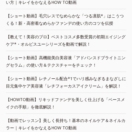
い方｜キレイをかなえるHOW TO動画
【ショート動画】毛穴レスでなめらかな「つる凛肌*」はこうつ
くる！新・高密着なめらかファンデの使い方のコツを伝授
【教えて！美容のプロ】ベストコスメ多数受賞の初期エイジング
ケア*・オルビスユーシリーズを動画で解説！
【ショート動画】高機能美白美容液「アドバンスドブライトニン
グセラム」の使い方＆テクスチャーをチェック！
【ショート動画】レチノール配合*1でハリ感みなぎるまなざしに
目元集中ケア美容液「レチフォーカスアイクリーム」を解説！
【HOWTO動画】リキッドファンデを美しく仕上げる「ベースメ
イクの手順」を徹底解説！
【動画でレッスン】美しく長持ち！基本のネイルケア＆ネイルカ
ラー｜キレイをかなえるHOW TO動画