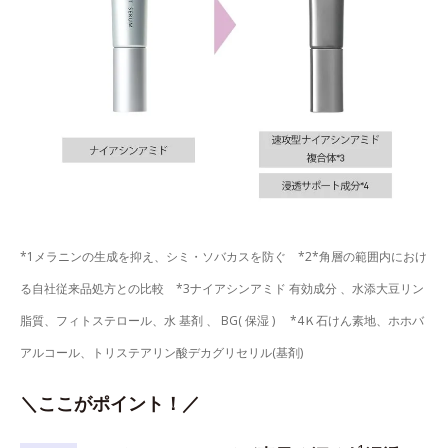
*1メラニンの生成を抑え、シミ・ソバカスを防ぐ *2*角層の範囲内におけ
る自社従来品処方との比較 *3ナイアシンアミド 有効成分 、水添大豆リン
脂質、フィトステロール、水 基剤 、 BG( 保湿 ) *4Ｋ石けん素地、ホホバ
アルコール、トリステアリン酸デカグリセリル(基剤)
＼ここがポイント！／