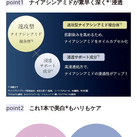
1
point1
ナイアシンアミドが素早く深く*
浸透
point2
これ1本で美白*もハリもケア