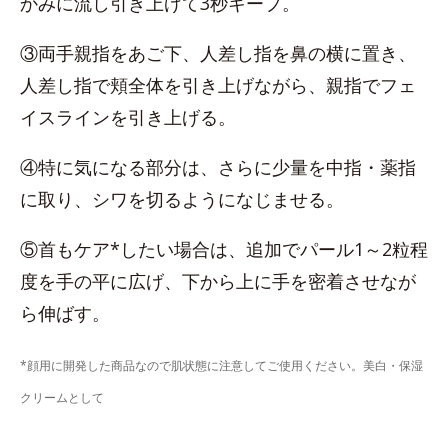
かみに流し引き上げて3秒キープ。
③両手親指をあご下、人差し指を鼻の横に置き、
人差し指で頬全体を引き上げながら、親指でフェ
イスラインを引き上げる。
④特に気になる部分は、さらに少量を中指・薬指
に取り、シワを切るようになじませる。
⑤首もケア*したい場合は、追加でパール1～2粒程
度を手の平に広げ、下から上に手を密着させなが
ら伸ばす。
*顔用に開発した商品なので肌状態に注意してご使用ください。美白・保湿
クリームとして