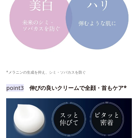
*メラニンの生成を抑え、シミ・ソバカスを防ぐ
point3
伸びの良いクリームで全顔・首もケア*