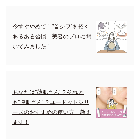
今すぐやめて！“首シワ”を招く
あるある習慣｜美容のプロに聞
いてみました！
あなたは“薄肌さん”？それと
も“厚肌さん”？ユードットシリ
ーズのおすすめの使い方、教え
ます！