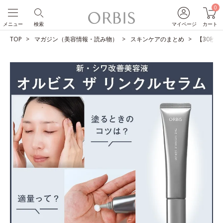
0
メニュー
検索
マイページ
カート
TOP
マガジン（美容情報・読み物）
スキンケアのまとめ
【30秒