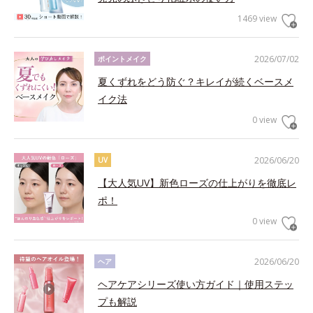
1469 view
2026/07/02
ポイントメイク
夏くずれをどう防ぐ？キレイが続くベースメ
イク法
0 view
2026/06/20
UV
【大人気UV】新色ローズの仕上がりを徹底レ
ポ！
0 view
2026/06/20
ヘア
ヘアケアシリーズ使い方ガイド｜使用ステッ
プも解説