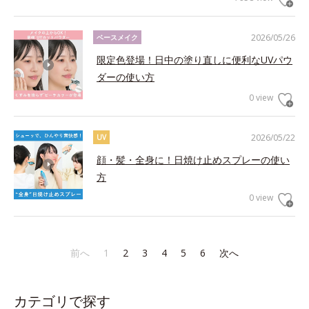
2026/05/26
ベースメイク
限定色登場！日中の塗り直しに便利なUVパウ
ダーの使い方
0 view
2026/05/22
UV
顔・髪・全身に！日焼け止めスプレーの使い
方
0 view
前へ
1
2
3
4
5
6
次へ
カテゴリで探す