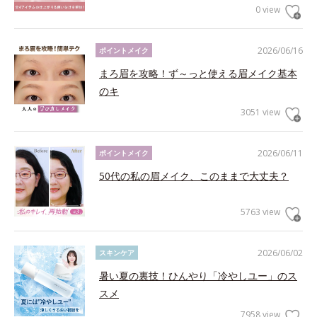
0 view
2026/06/16
ポイントメイク
まろ眉を攻略！ず～っと使える眉メイク基本
のキ
3051 view
2026/06/11
ポイントメイク
50代の私の眉メイク、このままで大丈夫？
5763 view
2026/06/02
スキンケア
暑い夏の裏技！ひんやり「冷やしユー」のス
スメ
7958 view