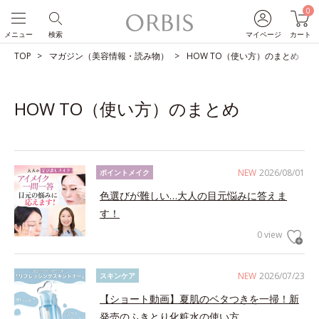
0
メニュー
検索
マイページ
カート
TOP
マガジン（美容情報・読み物）
HOW TO（使い方）のまとめ
HOW TO（使い方）のまとめ
NEW
2026/08/01
ポイントメイク
色選びが難しい…大人の目元悩みに答えま
す！
0 view
NEW
2026/07/23
スキンケア
【ショート動画】夏肌のベタつきを一掃！新
発売のふきとり化粧水の使い方