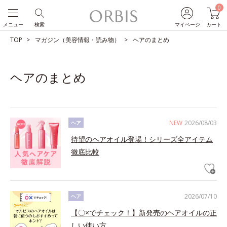
0
メニュー
検索
マイページ
カート
TOP
マガジン（美容情報・読み物）
ヘアのまとめ
ヘアのまとめ
NEW
2026/08/03
ヘア
待望のヘアオイル登場！シリーズ全アイテム
徹底比較
2026/07/10
ヘア
【〇×でチェック！】新発売のヘアオイルの正
しい使い方