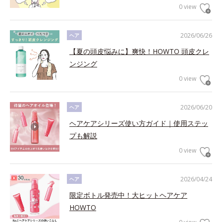
0 view
2026/06/26
ヘア
【夏の頭皮悩みに】爽快！HOWTO 頭皮クレ
ンジング
0 view
2026/06/20
ヘア
ヘアケアシリーズ使い方ガイド｜使用ステッ
プも解説
0 view
2026/04/24
ヘア
限定ボトル発売中！大ヒットヘアケア
HOWTO