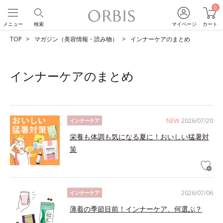
0
メニュー
検索
マイページ
カート
TOP
マガジン（美容情報・読み物）
インナーケアのまとめ
インナーケアのまとめ
NEW
2026/07/20
インナーケア
栄養も体調も気になる夏に！おいしい猛暑対
策
2026/07/06
インナーケア
薄着の季節目前！インナーケア、何選ぶ？