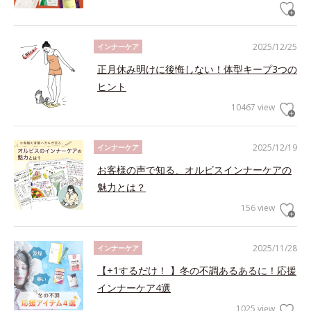
2025/12/25
インナーケア
正月休み明けに後悔しない！体型キープ3つの
ヒント
10467 view
2025/12/19
インナーケア
お客様の声で知る、オルビスインナーケアの
魅力とは？
156 view
2025/11/28
インナーケア
【+1するだけ！ 】冬の不調あるあるに！応援
インナーケア4選
1025 view