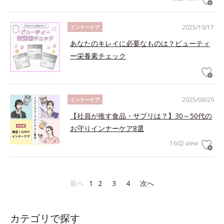
2025/10/17
インナーケア
あなたのキレイに必要なものは？ビューティ
ー栄養素チェック
2025/09/29
インナーケア
【社員が推す食品・サプリは？】30～50代の
お守りインナーケア8選
1602 view
前へ
1
2
3
4
次へ
カテゴリで探す