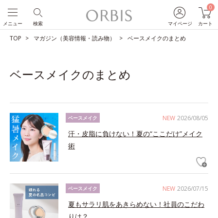
0
メニュー
検索
マイページ
カート
TOP
マガジン（美容情報・読み物）
ベースメイクのまとめ
ベースメイクのまとめ
NEW
2026/08/05
ベースメイク
汗・皮脂に負けない！夏の“ここだけ”メイク
術
NEW
2026/07/15
ベースメイク
夏もサラリ肌をあきらめない！社員のこだわ
りは？