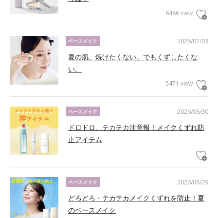
8486 view
2026/07/03
ベースメイク
夏の肌、焼けたくない。でもくずしたくな
い。
5471 view
2026/06/30
ベースメイク
ドロドロ、テカテカ注意報！メイクくずれ防
止アイテム
2026/06/29
ベースメイク
どろどろ・テカテカメイクくずれを防止！夏
のベースメイク