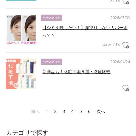
0 view
2026/05/09
ベースメイク
【シミを隠したい！】厚塗りしないカバー術
って？
2267 view
2026/04/24
ベースメイク
新商品も！化粧下地５選・徹底比較
前へ
1
2
3
4
5
6
次へ
カテゴリで探す