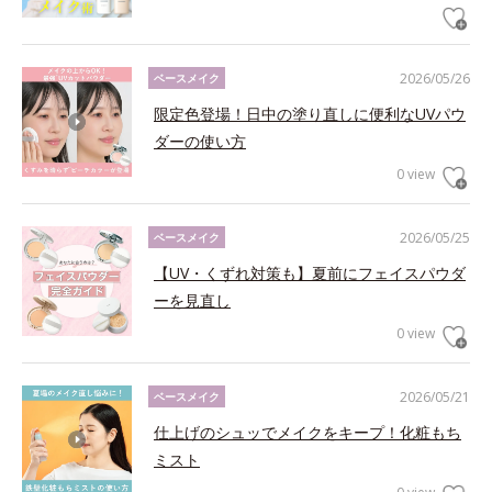
2026/05/26
ベースメイク
限定色登場！日中の塗り直しに便利なUVパウ
ダーの使い方
0 view
2026/05/25
ベースメイク
【UV・くずれ対策も】夏前にフェイスパウダ
ーを見直し
0 view
2026/05/21
ベースメイク
仕上げのシュッでメイクをキープ！化粧もち
ミスト