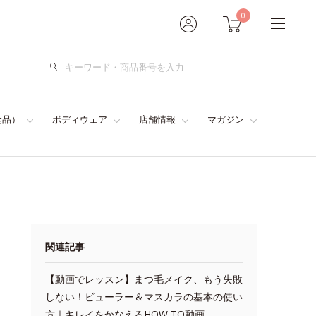
0
検
索
食品）
ボディウェア
店舗情報
マガジン
関連記事
【動画でレッスン】まつ毛メイク、もう失敗
しない！ビューラー＆マスカラの基本の使い
方｜キレイをかなえるHOW TO動画