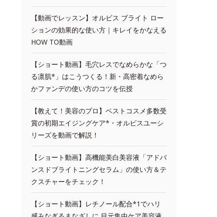
【動画でレッスン】オルビス ブライト ロー
ションの効果的な使い方｜キレイをかなえる
HOW TO動画
【ショート動画】毛穴レスでなめらかな「つ
る凛肌*」はこうつくる！新・高密着なめら
かファンデの使い方のコツを伝授
【教えて！美容のプロ】ベストコスメ多数受
賞の初期エイジングケア*・オルビスユーシ
リーズを動画で解説！
【ショート動画】高機能美白美容液「アドバ
ンスドブライトニングセラム」の使い方＆テ
クスチャーをチェック！
【ショート動画】レチノール配合*1でハリ
感みなぎるまなざしに 目元集中ケア美容液