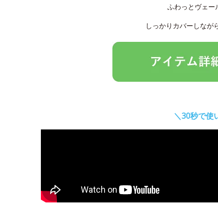
ふわっとヴェー
しっかりカバーしなが
＼30秒で使