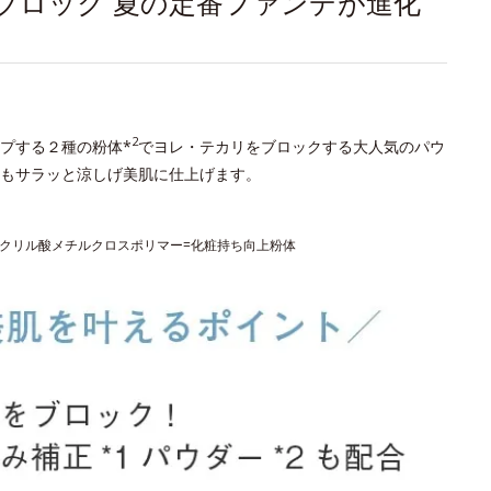
ブロック 夏の定番ファンデが進化
2
プする２種の粉体*
でヨレ・テカリをブロックする大人気のパウ
もサラッと涼しげ美肌に仕上げます。
タクリル酸メチルクロスポリマー=化粧持ち向上粉体