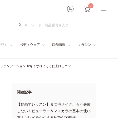
0
検
索
食品）
ボディウェア
店舗情報
マガジン
トファンデーションUVをくずれにくく仕上げるコツ
関連記事
【動画でレッスン】まつ毛メイク、もう失敗
しない！ビューラー＆マスカラの基本の使い
方｜キレイをかなえるHOW TO動画