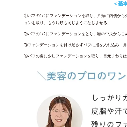
＜基
①パフの1/2にファンデーションを取り、片頬に内側か
ョンを取り、もう片頬も同じようになじませる。
②パフの1/2にファンデーションをとり、額の中央から
③ファンデーションを付け足さずパフに指を入れ込み、鼻
④パフの角に少しファンデーションを取り、目元まわりは