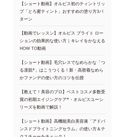
【ショート動画】オルビス初のティントリッ
プ「とろ蜜ティント」おすすめの塗り方3パ
ターン
【動画でレッスン】オルビス ブライト ロー
ションの効果的な使い方｜キレイをかなえる
HOW TO動画
【ショート動画】毛穴レスでなめらかな「つ
る凛肌*」はこうつくる！新・高密着なめら
かファンデの使い方のコツを伝授
【教えて！美容のプロ】ベストコスメ多数受
賞の初期エイジングケア*・オルビスユーシ
リーズを動画で解説！
【ショート動画】高機能美白美容液「アドバ
ンスドブライトニングセラム」の使い方＆テ
クスチャーをチェック！