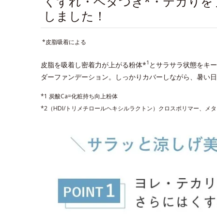
くずれ・ベタつき*・テカりを
しました！
*皮脂吸着による
1
皮脂を吸着し密着力が上がる粉体*
とサラサラ状態をキー
ダーファンデーション。しっかりカバーしながら、暑い日
*1 炭酸Ca=化粧持ち向上粉体
*2（HDI/トリメチロールヘキシルラクトン）クロスポリマー、メ