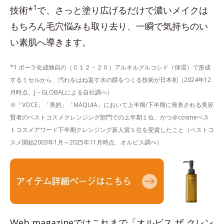
1
技術*
で、さっと塗り広げるだけで濃いメイクは
もちろん毛穴悩みも取り去り、一瞬で気持ちのい
い素肌へ導きます。
*1 ポーラ化成独自の（Ｃ１２－２０）アルキルグルコシド（保湿）で形成
するミセルから、汚れをはね返す水の膜をつくる技術が日本初（2024年12
月時点、J－GLOBALによる自社調べ）
※「VOCE」「美的」「MAQUIA」において上半期/下半期に発表される美容
賢者のベストコスメクレンジング部門での上半期１位、かつ＠cosmeベス
トコスメアワード下半期クレンジング新人賞１位を受賞したこと（ベストコ
スメ開始2003年1月～2025年11月時点、オルビス調べ）
Web magazineではこれまで「オルビス ザ クレン