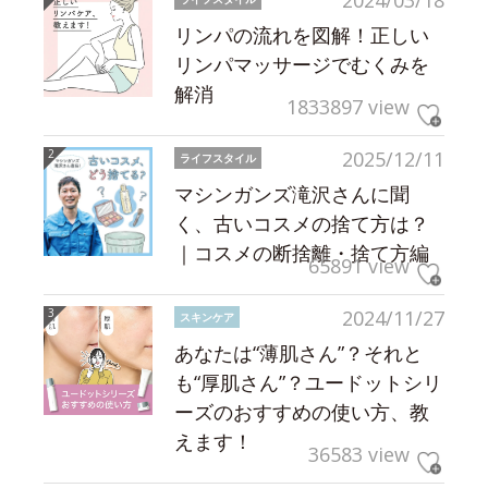
2024/03/18
リンパの流れを図解！正しい
リンパマッサージでむくみを
解消
1833897 view
2025/12/11
ライフスタイル
マシンガンズ滝沢さんに聞
く、古いコスメの捨て方は？
｜コスメの断捨離・捨て方編
65891 view
2024/11/27
スキンケア
あなたは“薄肌さん”？それと
も“厚肌さん”？ユードットシリ
ーズのおすすめの使い方、教
えます！
36583 view