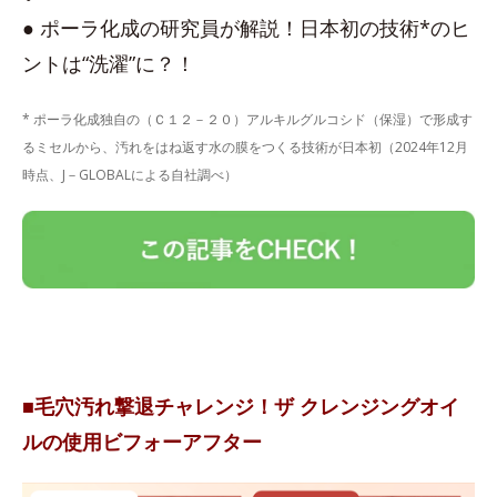
● ポーラ化成の研究員が解説！日本初の技術*のヒ
ントは“洗濯”に？！
* ポーラ化成独自の（Ｃ１２－２０）アルキルグルコシド（保湿）で形成す
るミセルから、汚れをはね返す水の膜をつくる技術が日本初（2024年12月
時点、J－GLOBALによる自社調べ）
■毛穴汚れ撃退チャレンジ！ザ クレンジングオイ
ルの使用ビフォーアフター