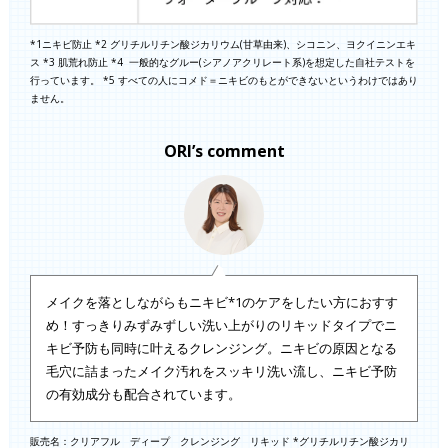
*1ニキビ防止 *2 グリチルリチン酸ジカリウム(甘草由来)、シコニン、ヨクイニンエキ
ス *3 肌荒れ防止 *4 一般的なグルー(シアノアクリレート系)を想定した自社テストを
行っています。 *5 すべての人にコメド＝ニキビのもとができないというわけではあり
ません。
ORI’s comment
メイクを落としながらもニキビ*1のケアをしたい方におすす
め！すっきりみずみずしい洗い上がりのリキッドタイプでニ
キビ予防も同時に叶えるクレンジング。ニキビの原因となる
毛穴に詰まったメイク汚れをスッキリ洗い流し、ニキビ予防
の有効成分も配合されています。
販売名：クリアフル ディープ クレンジング リキッド *グリチルリチン酸ジカリ