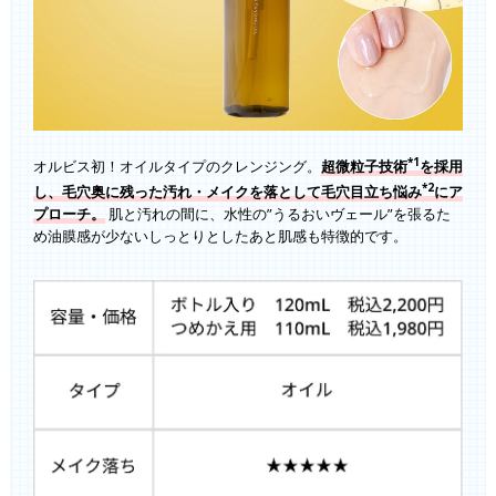
*1
オルビス初！オイルタイプのクレンジング。
超微粒子技術
を採用
*2
し、毛穴奥に残った汚れ・メイクを落として毛穴目立ち悩み
にア
プローチ。
肌と汚れの間に、水性の”うるおいヴェール”を張るた
め油膜感が少ないしっとりとしたあと肌感も特徴的です。