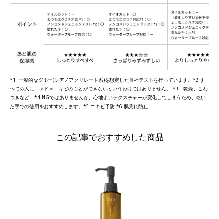
*1 一般的なグルー(シアノアクリレート系)を想定した自社テストを行っています。*2 す
べての人にコメド＝ニキビのもとができないというわけではありません。 *3 乾燥、ごわ
つきなど *4 NGではありませんが、心地よいテクスチャーが変化してしまうため、乾い
た手での使用をおすすめします。*5 ニキビ予防 *6 肌荒れ防止
この記事でおすすめした商品