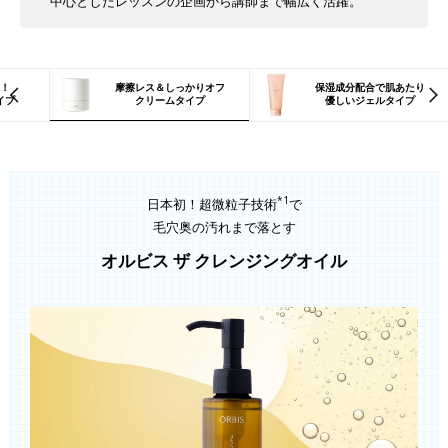
中心としたレッスンの企画から講師まで幅広く活躍。
！
摩擦レス＆しっかりオフ
保湿成分配合で肌あたり
イプ
クリームタイプ
優しいジェルタイプ
*1
日本初！超微粒子技術
で
毛穴奥の汚れまで落とす
オルビス ザ クレンジングオイル