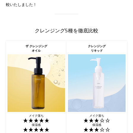
較いたしました！
クレンジング5種を徹底比較
ザ クレンジング
クレンジング
オイル
リキッド
メイク落ち
メイク落ち
保湿感
保湿感