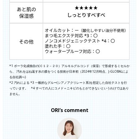
*1 ポーラ化成独自の(Ｃ１２－２０）アルキルグルコシド（保湿）で形成するミセルか
ら、 汚れをはね返す水の膜をつくる技術が日本初（2024年12月時点、J-GLOBALによ
る自社調べ)
*2 汚れによる *3 一般的なグルー(シアノアクリレート系)を想定した自社テストを行
っています。 *4 すべての人にコメド＝ニキビのもとができないというわけではあり
ません。
ORI’s comment