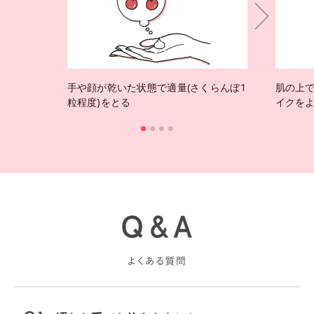
手や顔が乾いた状態で適量(さくらんぼ1
肌の上
粒程度)をとる
イクを