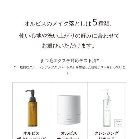
5
オルビスのメイク落としは
種類、
使い心地や洗い上がりの好みに合わせて
お選びいただけます。
まつ毛エクステ対応テスト済*
* 一般的なグルー（シアノアクリレート系）を想定した自社テストを行っていま
す。
オルビス
オルビス
クレンジング
ク
ザ クレンジング
オフクリーム
リキッド