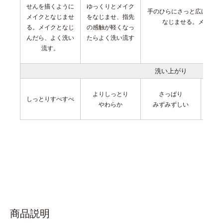
せんを描くように
ゆっくりとメイク
手のひらにさっと広げ、肌
メイクとなじませ
をなじませ、指先
なじませる。
メイクと
る。メイクとなじ
の感触が軽くなっ
んだら、よく洗い
たらよく洗い流す
流す。
洗い上がり
よりしっとり
さっぱり
しっとりすべすべ
やわらか
みずみずしい
商品説明