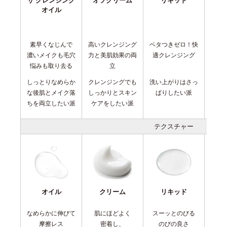
オイル
素早くなじんで
高いクレンジング
ベタつきゼロ！快
贅沢
濃いメイクも毛穴
力と美肌効果の両
適クレンジング
悩みも取り去る
立
しっとりなめらか
クレンジングでも
洗い上がりはさっ
後肌
な後肌とメイク落
しっかりとスキン
ぱりしたい派
ちり
ちを両立したい派
ケアをしたい派
テクスチャー
オイル
クリーム
リキッド
なめらかに伸びて
肌にほどよく
スーッとのびる
ぷ
摩擦レス
密着し、
のびの良さ
弾力