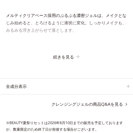
メルティクリアベース採用のぷるぷる濃密ジェルは、メイクとな
じみ始めると、とろけるように液状に変化。しっかりメイクも、
みるみる浮き上がらせて落とします。
ヒアルロン酸ナトリウム、マリンコラーゲン(*)、ローヤルゼリ
ーエキス配合で、洗い上がりはしっとりもちもち。濡れた手でも
続きを見る
OKなので、お風呂場でもお使いいただけます。
* 水溶性コラーゲン
全成分表示
各商品の詳しい情報は商品ページをご覧ください。
・BEAUTY夏祭りは、
こちら
クレンジングジェルの商品Q&Aを見る
※BEAUTY夏祭りセットは2026年8月10日までの販売を予定しております
●無油分、無香料、無着色 ●ヒアルロン酸ナトリウム、マリンコラー
が、数量限定のため終了日が前後する場合がございます。