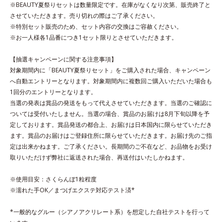
ゲン、ローヤルゼリーエキス配合＝保湿成分●グリチルリチン酸ジカ
※BEAUTY夏祭りセットは数量限定です。在庫がなくなり次第、販売終了と
リウム配合＝肌をすこやかに整える成分●植物性洗浄成分（ヤシ油由
させていただきます。売り切れの際はご了承ください。
来）配合●アルコールフリー●弱酸性
※特別セット販売のため、セット内容の交換はご容赦ください。
※アレルギーテスト済＝全ての方にアレルギーが起こらないという
※お一人様各1品番につき1セット限りとさせていただきます。
ことではありません。
※ノンコメドジェニックテスト済＝すべての人にコメド（ニキビの
【抽選キャンペーンに関する注意事項】
もと）ができないというわけではありません。
対象期間内に「BEAUTY夏祭りセット」をご購入された場合、キャンペーン
へ自動エントリーとなります。対象期間内に複数回ご購入いただいた場合も
1回分のエントリーとなります。
当選の発表は賞品の発送をもって代えさせていただきます。当選のご確認に
ついては受付いたしません。当選の場合、賞品のお届けは8月下旬以降を予
定しております。賞品発送の都合上、お届けは日本国内に限らせていただき
ます。賞品のお届けはご登録住所に限らせていただきます。お届け先のご指
定は出来かねます。ご了承ください。長期間のご不在など、お品物をお受け
取りいただけず弊社に返送された場合、再送付はいたしかねます。
※使用目安：さくらんぼ1粒程度
※濡れた手OK／まつげエクステ対応テスト済*
*一般的なグルー（シアノアクリレート系）を想定した自社テストを行って