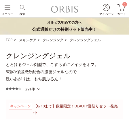
0
メニュー
検索
マイページ
カート
オルビス初めての方へ
公式通販だけの特別セット販売中！
TOP
スキンケア
クレンジング
クレンジングジェル
クレンジングジェル
とろけるジェル剤型で、こすらずにメイクをオフ。
3種の保湿成分配合の濃密ジェルなので
洗いあがりは、もち肌ぷるん！
291件
【8/10まで】数量限定！BEAUTY夏祭りセット発売
キャンペーン
中