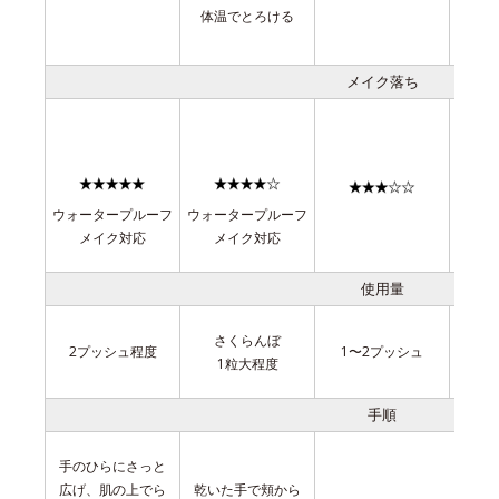
体温でとろける
メイク落ち
ウォータープルーフ
ウォータープルーフ
メイク対応
メイク対応
使用量
さくらんぼ
さ
2プッシュ程度
1〜2プッシュ
1粒大程度
手順
手のひらにさっと
広げ、肌の上でら
乾いた手で頬から