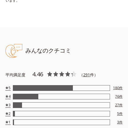
います。
みんなのクチコミ
4.46
平均満足度
（
291
件）
5
180
件
4
76
件
3
27
件
2
5
件
1
3
件