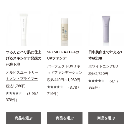
つるんとハリ肌に仕上
SPF50・PA++++の
日中美白まで叶える1
げるスキンケア発想の
UVファンデ
本6役BB
化粧下地
パーフェクトUVリキ
ホワイトニングBB
オルビスユー トリー
ッドファンデーション
税込2,750円
トメントプライマー
税込440円～1,980円
（4.1 /
税込1,760円
（3.78 /
982件）
（3.96 /
716件）
378件）
商品を選ぶ
商品を選ぶ
商品を選ぶ