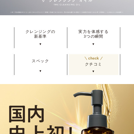
クレンジングの
実力を体感する
新基準
3つの瞬間
▼
▼
スペック
クチコミ
▼
▼