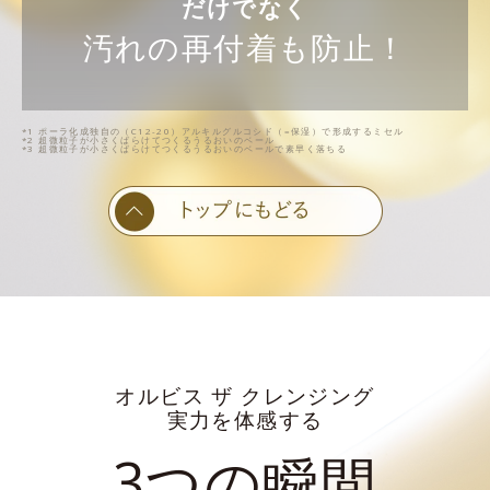
だけでなく
汚れの再付着も防止！
*1 ポーラ化成独自の（C12-20）アルキルグルコシド（=保湿）で形成するミセル
*2 超微粒子が小さくばらけてつくるうるおいのベール
*3 超微粒子が小さくばらけてつくるうるおいのベールで素早く落ちる
オルビス ザ クレンジング
実力を体感する
3つの瞬間