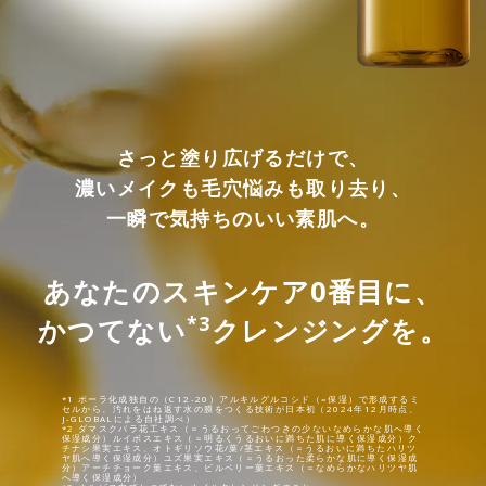
さっと塗り広げるだけで、
濃いメイクも毛穴悩みも取り去り、
一瞬で気持ちのいい素肌へ。
あなたのスキンケア0番目に、
*3
かつてない
クレンジングを。
*1 ポーラ化成独自の（C12-20）アルキルグルコシド（=保湿）で形成するミ
セルから、汚れをはね返す水の膜をつくる技術が日本初（2024年12月時点、
J-GLOBALによる自社調べ）
*2 ダマスクバラ花工キス（＝うるおってごわつきの少ないなめらかな肌へ導く
保湿成分）ルイボスエキス（＝明るくうるおいに満ちた肌に導く保湿成分）ク
チナシ果実エキス、オトギリソウ花/葉/茎エキス（＝うるおいに満ちたハリツ
ヤ肌へ導く保湿成分）ユズ果実エキス（＝うるおった柔らかな肌に導く保湿成
分）アーチチョーク葉エキス、ビルベリー葉エキス（＝なめらかなハリツヤ肌
へ導く保湿成分）