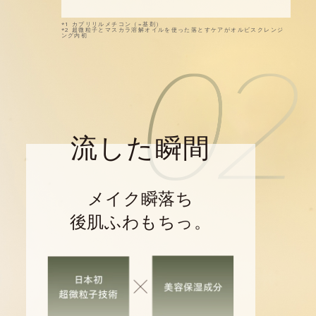
*1 カプリリルメチコン（=基剤）
*2 超微粒子とマスカラ溶解オイルを使った落とすケアがオルビスクレンジ
ング内初
流した瞬間
メイク瞬落ち
後肌ふわもちっ。