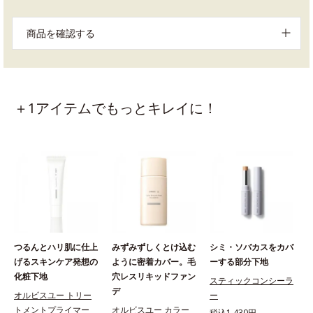
商品を確認する
＋1アイテムでもっとキレイに！
つるんとハリ肌に仕上
みずみずしくとけ込む
シミ・ソバカスをカバ
げるスキンケア発想の
ように密着カバー。毛
ーする部分下地
化粧下地
穴レスリキッドファン
スティックコンシーラ
デ
オルビスユー トリー
ー
トメントプライマー
オルビスユー カラー
税込1,430円