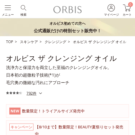
0
メニュー
検索
マイページ
カート
オルビス初めての方へ
公式通販だけの特別セット販売中！
TOP
スキンケア
クレンジング
オルビス ザ クレンジング オイル
オルビス ザ クレンジング オイル
洗浄力と保湿力を両立した至福のクレンジングオイル。
日本初の超微粒子技術(*1)が
毛穴奥の微細な汚れにアプローチ
792件
数量限定！トライアルサイズ発売中
NEW
【8/10まで】数量限定！BEAUTY夏祭りセット発売
キャンペーン
中