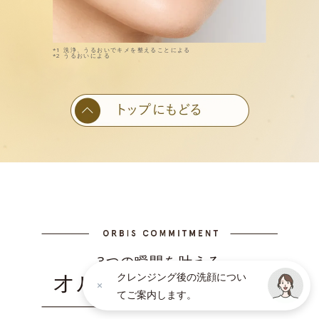
*1 洗浄、うるおいでキメを整えることによる
*2 うるおいによる
3つの瞬間を叶える
オルビスのこだわり
クレンジング後の洗顔につい
てご案内します。