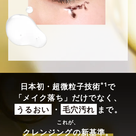
*1
日本初・超微粒子技術
で
「メイク落ち」だけでなく、
うるおい
・
毛穴汚れ
まで。
これが、
クレンジングの新基準。