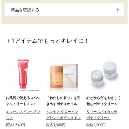
商品を確認する
＋1アイテムでもっとキレイに！
お風呂で使えるスペシ
「わたしの香り」を引
心とからだをやさしく
ャルトリートメント
き出すボディオイル
包むボディクリーム
エッセンスインヘアマ
へレナス グローイン
リリースバイタッチ
スク
グセントボディオイル
ボディクリーム
税込1,540円
税込3,960円
税込2,200円