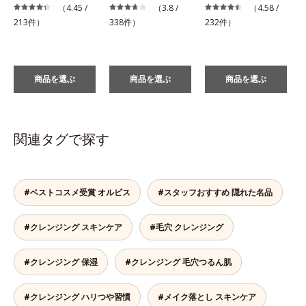
（4.45 /
（3.8 /
（4.58 /
1
213件）
338件）
232件）
商品を選ぶ
商品を選ぶ
商品を選ぶ
関連タグで探す
#ベストコスメ受賞 オルビス
#スタッフおすすめ 隠れた名品
#クレンジング スキンケア
#毛穴 クレンジング
#クレンジング 保湿
#クレンジング 毛穴つるん肌
#クレンジング ハリつや習慣
#メイク落とし スキンケア