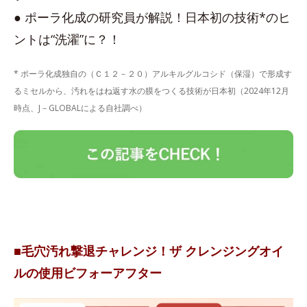
● ポーラ化成の研究員が解説！日本初の技術*のヒ
ントは“洗濯”に？！
* ポーラ化成独自の（Ｃ１２－２０）アルキルグルコシド（保湿）で形成す
るミセルから、汚れをはね返す水の膜をつくる技術が日本初（2024年12月
時点、J－GLOBALによる自社調べ）
■毛穴汚れ撃退チャレンジ！ザ クレンジングオイ
ルの使用ビフォーアフター