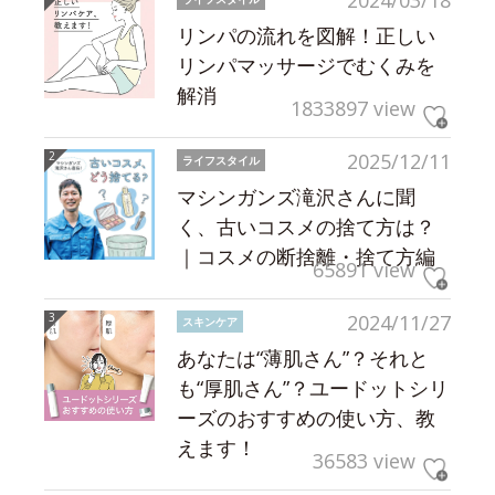
2024/03/18
リンパの流れを図解！正しい
リンパマッサージでむくみを
解消
1833897 view
2025/12/11
ライフスタイル
マシンガンズ滝沢さんに聞
く、古いコスメの捨て方は？
｜コスメの断捨離・捨て方編
65891 view
2024/11/27
スキンケア
あなたは“薄肌さん”？それと
も“厚肌さん”？ユードットシリ
ーズのおすすめの使い方、教
えます！
36583 view