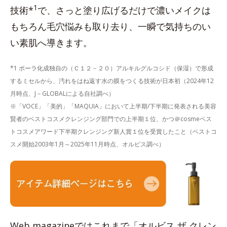
1
技術*
で、さっと塗り広げるだけで濃いメイクは
もちろん毛穴悩みも取り去り、一瞬で気持ちのい
い素肌へ導きます。
*1 ポーラ化成独自の（Ｃ１２－２０）アルキルグルコシド（保湿）で形成
するミセルから、汚れをはね返す水の膜をつくる技術が日本初（2024年12
月時点、J－GLOBALによる自社調べ）
※「VOCE」「美的」「MAQUIA」において上半期/下半期に発表される美容
賢者のベストコスメクレンジング部門での上半期１位、かつ＠cosmeベス
トコスメアワード下半期クレンジング新人賞１位を受賞したこと（ベストコ
スメ開始2003年1月～2025年11月時点、オルビス調べ）
Web magazineではこれまで「オルビス ザ クレン