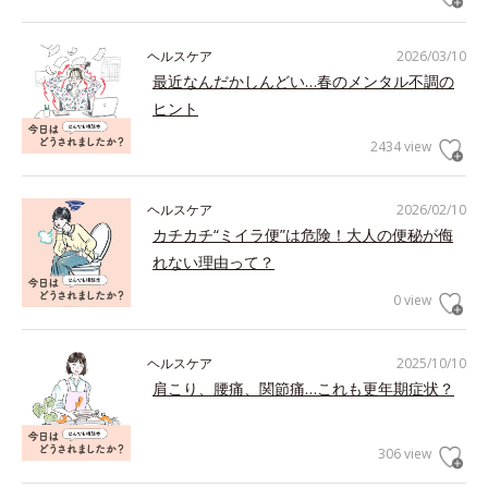
ヘルスケア
2026/03/10
最近なんだかしんどい…春のメンタル不調の
ヒント
2434 view
ヘルスケア
2026/02/10
カチカチ“ミイラ便”は危険！大人の便秘が侮
れない理由って？
0 view
ヘルスケア
2025/10/10
肩こり、腰痛、関節痛…これも更年期症状？
306 view