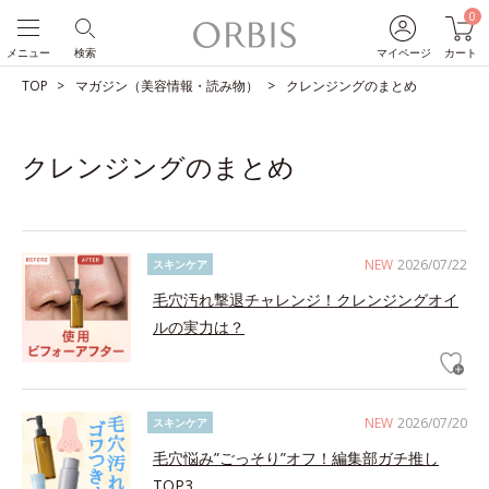
0
メニュー
検索
マイページ
カート
TOP
マガジン（美容情報・読み物）
クレンジングのまとめ
クレンジングのまとめ
NEW
2026/07/22
スキンケア
毛穴汚れ撃退チャレンジ！クレンジングオイ
ルの実力は？
NEW
2026/07/20
スキンケア
毛穴悩み”ごっそり”オフ！編集部ガチ推し
TOP3