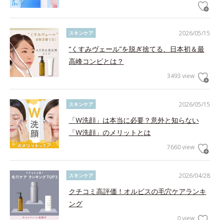
2026/05/15
スキンケア
“くすみヴェール”を脱ぎ捨てる、日本初＆最
高峰コンビとは？
3493 view
2026/05/15
スキンケア
「W洗顔」は本当に必要？意外と知らない
「W洗顔」のメリットとは
7660 view
2026/04/28
スキンケア
クチコミ高評価！オルビスの毛穴ケアランキ
ング
0 view