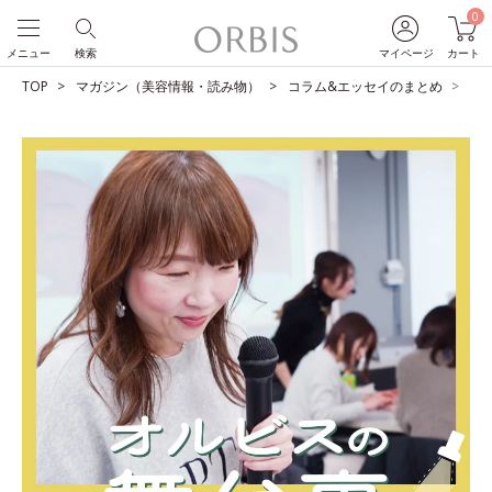
0
メニュー
検索
マイページ
カート
TOP
マガジン（美容情報・読み物）
コラム&エッセイのまとめ
店