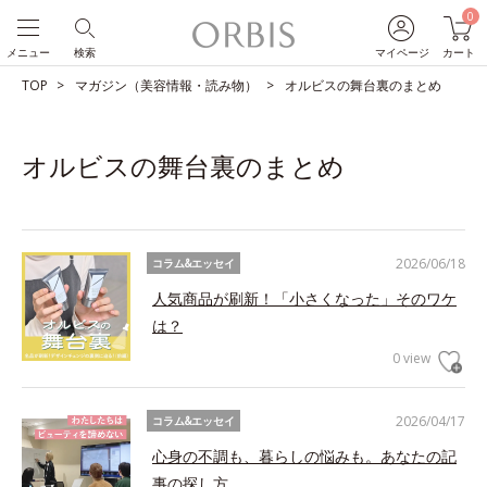
0
メニュー
検索
マイページ
カート
TOP
マガジン（美容情報・読み物）
オルビスの舞台裏のまとめ
オルビスの舞台裏のまとめ
2026/06/18
コラム&エッセイ
人気商品が刷新！「小さくなった」そのワケ
は？
0 view
2026/04/17
コラム&エッセイ
心身の不調も、暮らしの悩みも。あなたの記
事の探し方