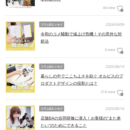
44 view
2026/04/09
コラム&エッセイ
令和のコメ騒動で値上げ危機！その意外な対
処法
0 view
2025/08/19
コラム&エッセイ
暮らしの中でここちよさを紡ぐ オルビスのプ
ロダクトデザインの役割とは？
218 view
2025/05/16
コラム&エッセイ
店舗BAの合同研修に潜入！お客様の“また来
たい”のためにできること