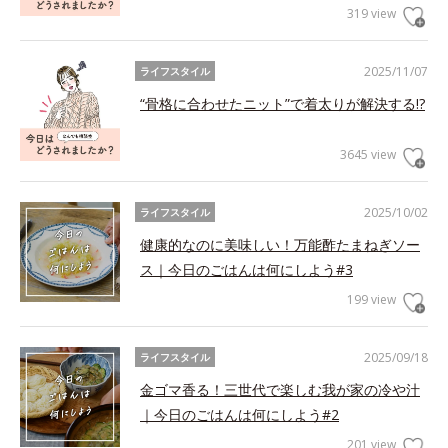
319 view
2025/11/07
ライフスタイル
“骨格に合わせたニット”で着太りが解決する!?
3645 view
2025/10/02
ライフスタイル
健康的なのに美味しい！万能酢たまねぎソー
ス｜今日のごはんは何にしよう#3
199 view
2025/09/18
ライフスタイル
金ゴマ香る！三世代で楽しむ我が家の冷や汁
｜今日のごはんは何にしよう#2
201 view