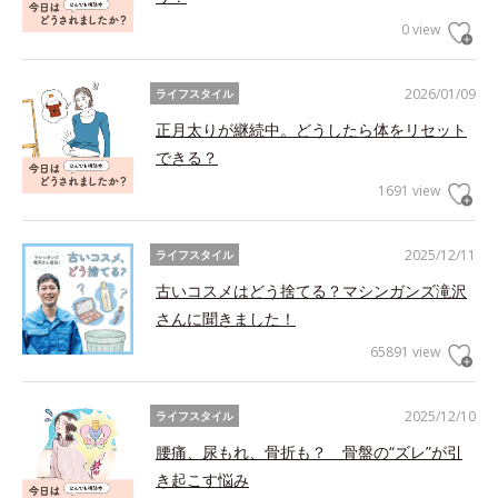
0 view
2026/01/09
ライフスタイル
正月太りが継続中。どうしたら体をリセット
できる？
1691 view
2025/12/11
ライフスタイル
古いコスメはどう捨てる？マシンガンズ滝沢
さんに聞きました！
65891 view
2025/12/10
ライフスタイル
腰痛、尿もれ、骨折も？ 骨盤の“ズレ”が引
き起こす悩み