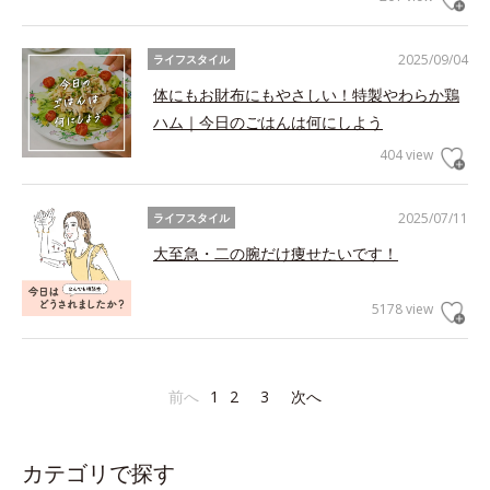
2025/09/04
ライフスタイル
体にもお財布にもやさしい！特製やわらか鶏
ハム｜今日のごはんは何にしよう
404 view
2025/07/11
ライフスタイル
大至急・二の腕だけ痩せたいです！
5178 view
前へ
1
2
3
次へ
カテゴリで探す