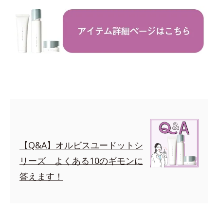
【Q&A】オルビスユードットシ
リーズ よくある10のギモンに
答えます！