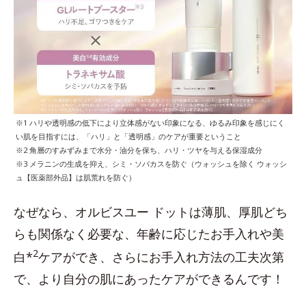
※1 ハリや透明感の低下により立体感がない印象になる、ゆるみ印象を感じにく
い肌を目指すには、「ハリ」と「透明感」のケアが重要ということ
※2 角層のすみずみまで水分・油分を保ち、ハリ・ツヤを与える保湿成分
※3 メラニンの生成を抑え、シミ・ソバカスを防ぐ（ウォッシュを除く ウォッシ
ュ【医薬部外品】は肌荒れを防ぐ）
なぜなら、オルビスユー ドットは薄肌、厚肌どち
らも関係なく必要な、年齢に応じたお手入れや美
2
白*
ケアができ、さらにお手入れ方法の工夫次第
で、より自分の肌にあったケアができるんです！