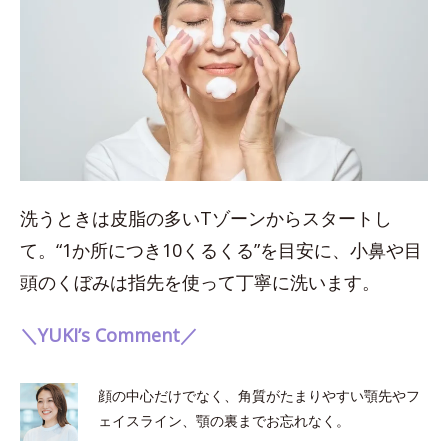
洗うときは皮脂の多いTゾーンからスタートし
て。“1か所につき10くるくる”を目安に、小鼻や目
頭のくぼみは指先を使って丁寧に洗います。
＼YUKI’s Comment／
顔の中心だけでなく、角質がたまりやすい顎先やフ
ェイスライン、顎の裏までお忘れなく。