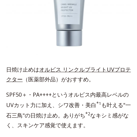
日焼け止めは
オルビス リンクルブライトUVプロテ
クター
（医薬部外品）がおすすめ。
SPF50＋・PA++++というオルビス内最高レベルの
*
1
UVカット力に加え、シワ改善・美白
も叶える"一
*2
石三鳥"の日焼け止め。ありがち
なキシミ感がな
く、スキンケア感覚で使えます。