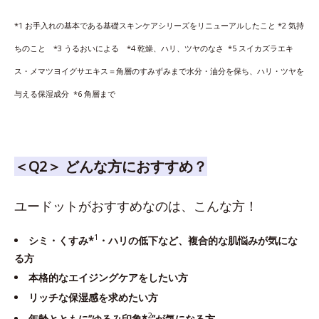
*1 お手入れの基本である基礎スキンケアシリーズをリニューアルしたこと *2 気持
ちのこと *3 うるおいによる *4 乾燥、ハリ、ツヤのなさ *5 スイカズラエキ
ス・メマツヨイグサエキス＝角層のすみずみまで水分・油分を保ち、ハリ・ツヤを
与える保湿成分 *6 角層まで
＜Q2＞ どんな方におすすめ？
ユードットがおすすめなのは、こんな方！
1
シミ・くすみ*
・ハリの低下など、複合的な肌悩みが気にな
る方
本格的なエイジングケアをしたい方
リッチな保湿感を求めたい方
2
年齢とともに”ゆるみ印象*
”が気になる方