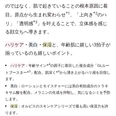
のではなく、肌で起きていることの根本原因に着
*1
*2
目。原点から生まれ変わらせ
、「上向き
のハ
*3
リ」「透明感
」を叶えることで、立体感を感じ
る顔立ちへ導きます。
ハリケア
・
美白
・
保湿
と、年齢肌に嬉しい3拍子が
揃っているのも嬉しいポイント。
4
ハリケア
：年齢サイン*
の因子に着目した複合成分「GLルー
5
6
トブースター*
」配合。肌深く*
から湧き上がるハリ感を目指し
ます。
美白
：ローションとモイスチャーには美白有効成分のトラネ
キサム酸を配合。メラニンの生成を抑制し、気になるシミを予防
します。
保湿
：オルビスのスキンケアシリーズで最も高い保湿力を誇
ります。