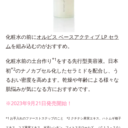
化粧水の前に
オルビス ベースアクティブ LP セラ
ム
を組み込むのがおすすめ。
*1
化粧水前の土台作り
をする先行型美容液。日本
*2
初
のナノカプセル化したセラミドを配合し、う
るおい密度を高めます。乾燥や年齢による様々な
肌悩みが気になる方におすすめです。
※2023年9月21日発売開始！
*1 お手入れのファーストステップのこと *2 クチナシ果実エキス、ハトムギ種子
エキス、ユズ果実エキス、水添レシチン、フィトステロールズ、（Ｃ１２－２０）