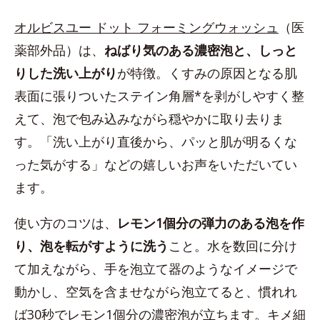
オルビスユー ドット フォーミングウォッシュ
（医
薬部外品）は、
ねばり気のある濃密泡と、しっと
りした洗い上がり
が特徴。くすみの原因となる肌
表面に張りついたステイン角層*を剥がしやすく整
えて、泡で包み込みながら穏やかに取り去りま
す。「洗い上がり直後から、パッと肌が明るくな
った気がする」などの嬉しいお声をいただいてい
ます。
使い方のコツは、
レモン1個分の弾力のある泡を作
り、泡を転がすように洗う
こと。水を数回に分け
て加えながら、手を泡立て器のようなイメージで
動かし、空気を含ませながら泡立てると、慣れれ
ば30秒でレモン1個分の濃密泡が立ちます。キメ細