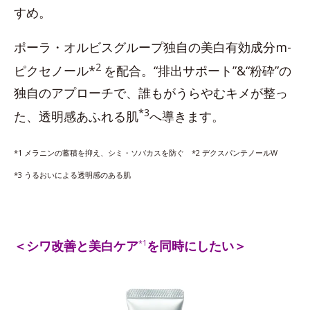
すめ。
ポーラ・オルビスグループ独自の美白有効成分m-
2
ピクセノール*
を配合。“排出サポート”&“粉砕”の
独自のアプローチで、誰もがうらやむキメが整っ
*3
た、透明感あふれる肌
へ導きます。
*1 メラニンの蓄積を抑え、シミ・ソバカスを防ぐ *2 デクスパンテノールW
*3 うるおいによる透明感のある肌
＜シワ改善と美白ケア
*1
を同時にしたい＞