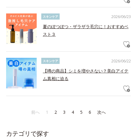
2026/06/23
スキンケア
夏のぽつぽつ・ザラザラ毛穴に！おすすめベ
スト３
2026/06/22
スキンケア
【噂の商品】シミを増やさない？美白アイテ
ム真相に迫る
前へ
1
2
3
4
5
6
次へ
カテゴリで探す