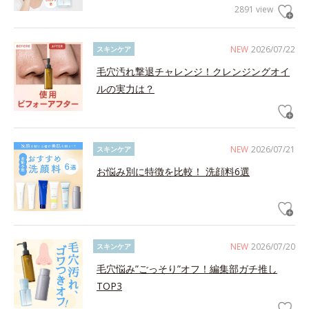
2891 view
NEW
2026/07/22
スキンケア
毛穴汚れ撃退チャレンジ！クレンジングオイ
ルの実力は？
NEW
2026/07/21
スキンケア
お悩み別に特徴を比較！ 洗顔料6選
NEW
2026/07/20
スキンケア
毛穴悩み”ごっそり”オフ！編集部ガチ推し
TOP3