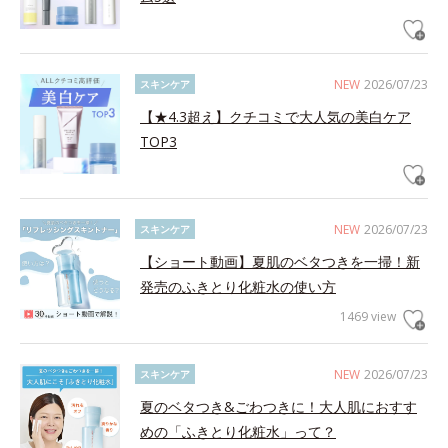
NEW
2026/07/23
スキンケア
【★4.3超え】クチコミで大人気の美白ケア
TOP3
NEW
2026/07/23
スキンケア
【ショート動画】夏肌のベタつきを一掃！新
発売のふきとり化粧水の使い方
1469 view
NEW
2026/07/23
スキンケア
夏のベタつき&ごわつきに！大人肌におすす
めの「ふきとり化粧水」って？