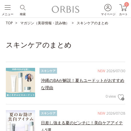
0
メニュー
検索
マイページ
カート
TOP
マガジン（美容情報・読み物）
スキンケアのまとめ
スキンケアのまとめ
NEW
2026/07/30
スキンケア
沖縄のBAが解説！夏もユードットがおすすめ
な理由
0 view
NEW
2026/07/28
スキンケア
日差し強まる夏のピンチに！美白ケアアイテ
ム5選