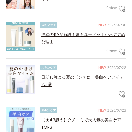
0 view
NEW
2026/07/30
スキンケア
沖縄のBAが解説！夏もユードットがおすすめ
な理由
0 view
NEW
2026/07/28
スキンケア
日差し強まる夏のピンチに！美白ケアアイテ
ム5選
NEW
2026/07/23
スキンケア
【★4.3超え】クチコミで大人気の美白ケア
TOP3