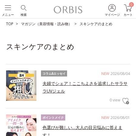
0
メニュー
検索
マイページ
カート
TOP
マガジン（美容情報・読み物）
スキンケアのまとめ
スキンケアのまとめ
NEW
2026/08/04
コラム&エッセイ
夫婦でシェア！ここちよさを追求したサラサ
ラUVジェル
0 view
NEW
2026/08/01
ポイントメイク
色選びが難しい…大人の目元悩みに答えま
す！