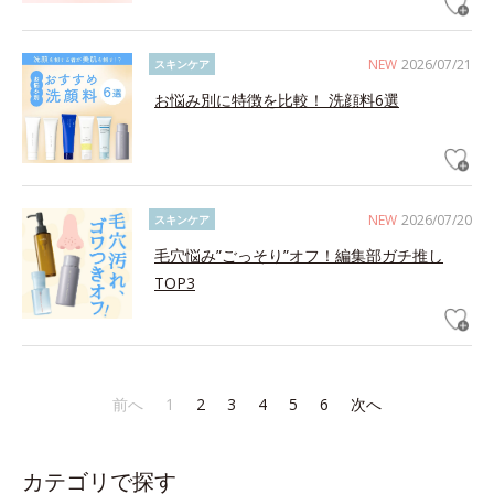
NEW
2026/07/21
スキンケア
お悩み別に特徴を比較！ 洗顔料6選
NEW
2026/07/20
スキンケア
毛穴悩み”ごっそり”オフ！編集部ガチ推し
TOP3
前へ
1
2
3
4
5
6
次へ
カテゴリで探す