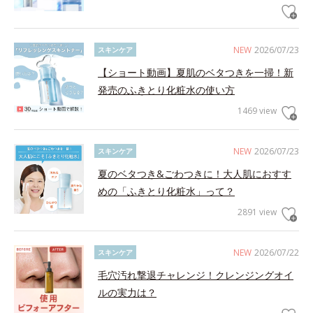
NEW
2026/07/23
スキンケア
【ショート動画】夏肌のベタつきを一掃！新
発売のふきとり化粧水の使い方
1469 view
NEW
2026/07/23
スキンケア
夏のベタつき&ごわつきに！大人肌におすす
めの「ふきとり化粧水」って？
2891 view
NEW
2026/07/22
スキンケア
毛穴汚れ撃退チャレンジ！クレンジングオイ
ルの実力は？