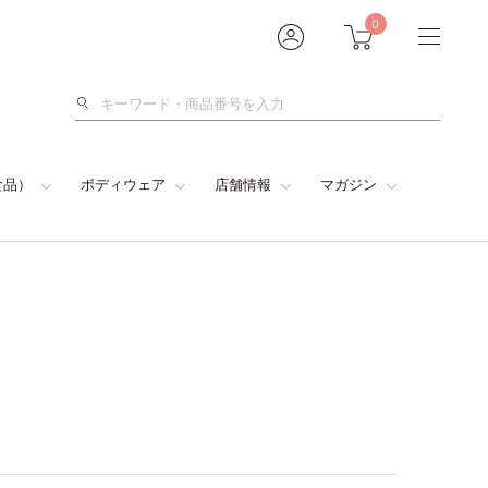
0
検
索
食品）
ボディウェア
店舗情報
マガジン