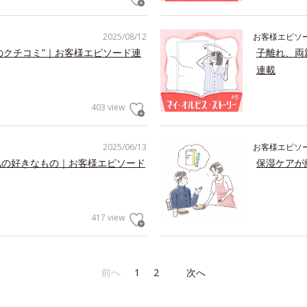
2025/08/12
お客様エピソ
のクチコミ”｜お客様エピソード連
子離れ、両
連載
403 view
2025/06/13
お客様エピソ
私の好きなもの｜お客様エピソード
保湿ケアが
417 view
前へ
1
2
次へ