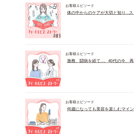
お客様エピソード
体の中からのケアが大切と知り…ス
お客様エピソード
激務、闘病を経て…。40代の今、再
お客様エピソード
何歳になっても美容を楽しむマイン