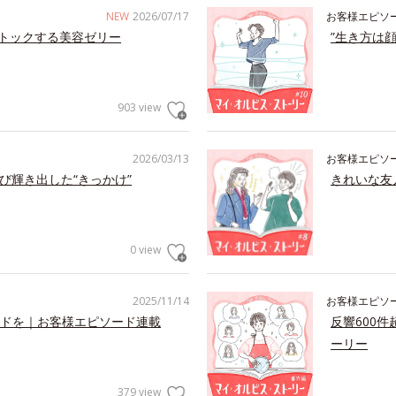
NEW
2026/07/17
お客様エピソ
トックする美容ゼリー
”生き方は
903 view
2026/03/13
お客様エピソ
び輝き出した“きっかけ”
きれいな友
0 view
2025/11/14
お客様エピソ
ドを｜お客様エピソード連載
反響600
ーリー
379 view