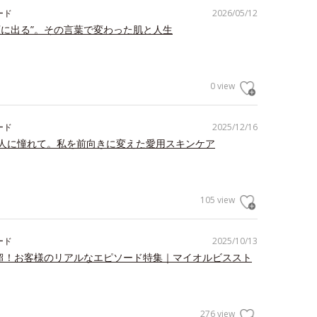
ード
2026/05/12
顔に出る”。その言葉で変わった肌と人生
0 view
ード
2025/12/16
人に憧れて。私を前向きに変えた愛用スキンケア
105 view
ード
2025/10/13
件超！お客様のリアルなエピソード特集｜マイオルビススト
276 view