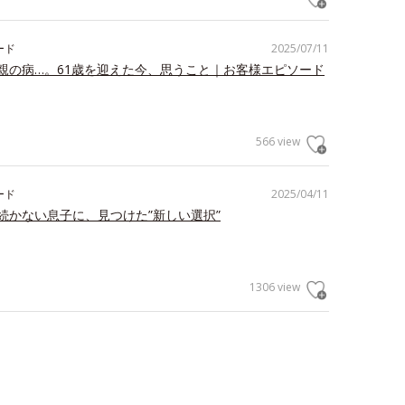
ード
2025/07/11
親の病…。61歳を迎えた今、思うこと｜お客様エピソード
566 view
ード
2025/04/11
続かない息子に、見つけた”新しい選択”
1306 view