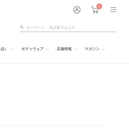
0
検
索
食品）
ボディウェア
店舗情報
マガジン