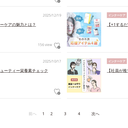
2025/12/19
インナーケア
ーケアの魅力とは？
【+1する
156 view
2025/10/17
インナーケア
ューティー栄養素チェック
【社員が推
前へ
1
2
3
4
次へ