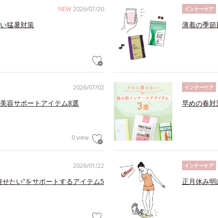
NEW
2026/07/20
インナーケア
い猛暑対策
薄着の季節
2026/07/02
インナーケア
美容サポートアイテム8選
早めの春対
0 view
2026/01/22
インナーケア
痩せたい”をサポートするアイテム5
正月休み明