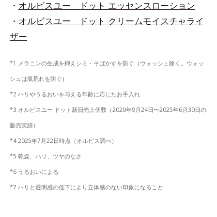
・
オルビスユー ドット エッセンスローション
・
オルビスユー ドット クリームモイスチャライ
ザー
*1 メラニンの生成を抑えシミ・そばかすを防ぐ（ウォッシュ除く。ウォッ
シュは肌荒れを防ぐ）
*2 ハリやうるおいを与える年齢に応じたお手入れ
*3 オルビスユー ドット新旧売上個数（2020年9月24日〜2025年6月30日の
販売実績）
*4 2025年7月22日時点（オルビス調べ）
*5 乾燥、ハリ、ツヤのなさ
*6 うるおいによる
*7 ハリと透明感の低下により立体感のない印象になること