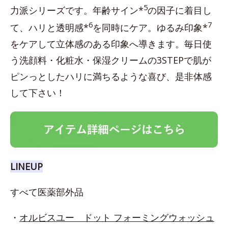
5
力派シリーズです。年齢サイン*
の因子に着目し
6
7
て、ハリと透明感*
を同時にケア。ゆるみ印象*
をケアして立体感のある印象へ導きます。毎日使
う洗顔料・化粧水・保湿クリームの3STEPで肌が
ピンっとしたハリに満ちるような喜び、是非体感
して下さい！
LINEUP
すべて医薬部外品
・
オルビスユー ドット フォーミングウォッシュ