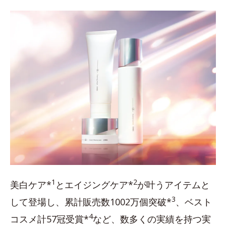
1
2
美白ケア*
とエイジングケア*
が叶うアイテムと
3
して登場し、累計販売数1002万個突破*
、ベスト
4
コスメ計57冠受賞*
など、数多くの実績を持つ実