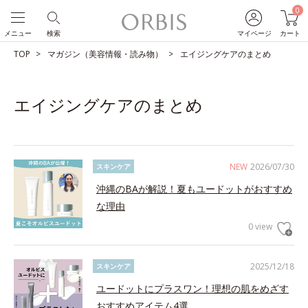
0
メニュー
検索
マイページ
カート
TOP
マガジン（美容情報・読み物）
エイジングケアのまとめ
エイジングケアのまとめ
NEW
2026/07/30
スキンケア
沖縄のBAが解説！夏もユードットがおすすめ
な理由
0 view
2025/12/18
スキンケア
ユードットにプラスワン！理想の肌をめざす
おすすめアイテム4選