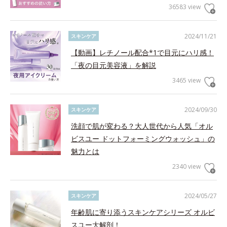
36583 view
2024/11/21
スキンケア
【動画】レチノール配合*1で目元にハリ感！
「夜の目元美容液」を解説
3465 view
2024/09/30
スキンケア
洗顔で肌が変わる？大人世代から人気「オル
ビスユー ドットフォーミングウォッシュ」の
魅力とは
2340 view
2024/05/27
スキンケア
年齢肌に寄り添うスキンケアシリーズ オルビ
スユー大解剖！