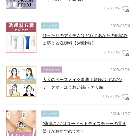
1828 view
2025/06/26
スキンケア
ぴったりのアイテムはどれ？あなたの肌悩み
に応える洗顔料【5種比較】
2548 view
2025/03/28
ベースメイク
大人のベースメイク事典｜乾燥/くすみ/シ
ミ・クマ・ほうれい線/テカリ編
6128 view
2024/11/27
スキンケア
“薄肌さん”はユードットモイスチャーの置き
塗りがおすすめです！