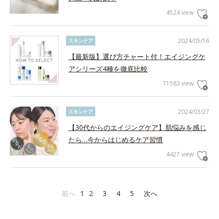
4524 view
2024/05/16
スキンケア
【最新版】選び方チャート付！エイジングケ
アシリーズ4種を徹底比較
71583 view
2024/03/27
スキンケア
【30代からのエイジングケア】肌悩みを感じ
たら…今からはじめるケア習慣
4427 view
前へ
1
2
3
4
5
次へ