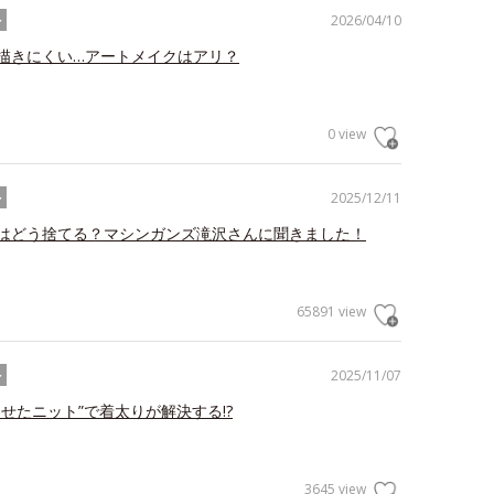
2026/04/10
ル
描きにくい…アートメイクはアリ？
0 view
2025/12/11
ル
はどう捨てる？マシンガンズ滝沢さんに聞きました！
65891 view
2025/11/07
ル
わせたニット”で着太りが解決する!?
3645 view