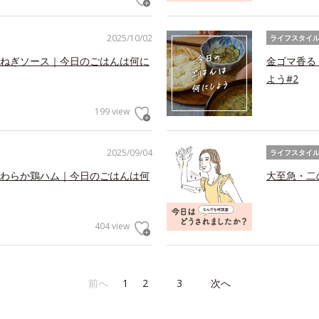
2025/10/02
ライフスタイ
ねぎソース｜今日のごはんは何に
金ゴマ香る
よう#2
199 view
2025/09/04
ライフスタイ
わらか鶏ハム｜今日のごはんは何
大至急・二
404 view
前へ
1
2
3
次へ