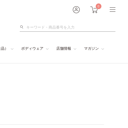
0
検
索
食品）
ボディウェア
店舗情報
マガジン