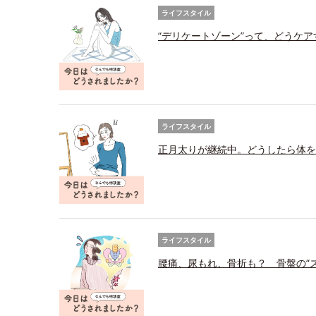
ライフスタイル
“デリケートゾーン”って、どうケ
ライフスタイル
正月太りが継続中。どうしたら体を
ライフスタイル
腰痛、尿もれ、骨折も？ 骨盤の“