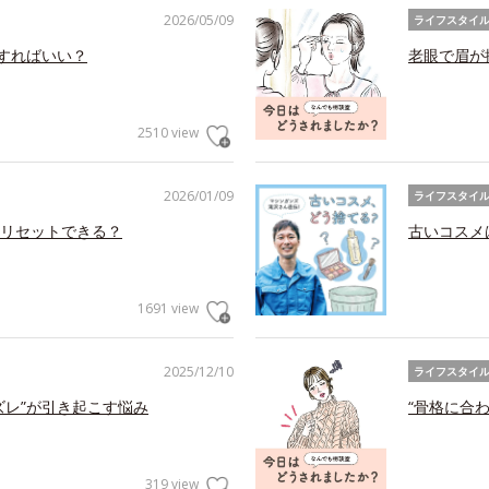
2026/05/09
ライフスタイ
アすればいい？
老眼で眉が
2510 view
2026/01/09
ライフスタイ
リセットできる？
古いコスメ
1691 view
2025/12/10
ライフスタイ
ズレ”が引き起こす悩み
“骨格に合
319 view