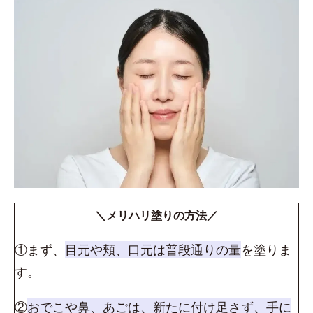
＼メリハリ塗りの方法／
①まず、
目元や頬、口元は普段通りの量
を塗りま
す。
②
おでこや鼻、あごは、新たに付け足さず、手に