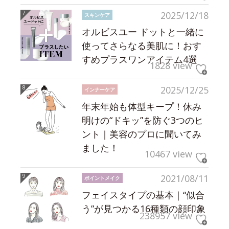
2025/12/18
スキンケア
オルビスユー ドットと一緒に
使ってさらなる美肌に！おす
すめプラスワンアイテム4選
1828 view
2025/12/25
インナーケア
年末年始も体型キープ！休み
明けの“ドキッ”を防ぐ3つのヒ
ント｜美容のプロに聞いてみ
ました！
10467 view
2021/08/11
ポイントメイク
フェイスタイプの基本｜“似合
う”が見つかる16種類の顔印象
238957 view