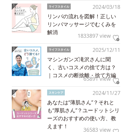
2024/03/18
ライフスタイル
リンパの流れを図解！正しい
リンパマッサージでむくみを
解消
1833897 view
2025/12/11
ライフスタイル
マシンガンズ滝沢さんに聞
く、古いコスメの捨て方は？
｜コスメの断捨離・捨て方編
65891 view
2024/11/27
スキンケア
あなたは“薄肌さん”？それと
も“厚肌さん”？ユードットシリ
ーズのおすすめの使い方、教
えます！
36583 view