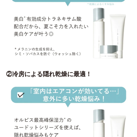
②冷房による隠れ乾燥に最適！