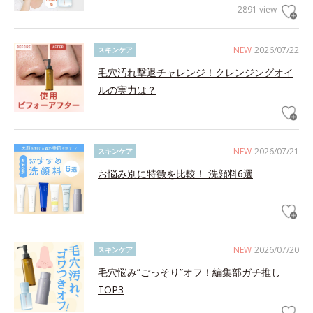
2891 view
NEW
2026/07/22
スキンケア
毛穴汚れ撃退チャレンジ！クレンジングオイ
ルの実力は？
NEW
2026/07/21
スキンケア
お悩み別に特徴を比較！ 洗顔料6選
NEW
2026/07/20
スキンケア
毛穴悩み”ごっそり”オフ！編集部ガチ推し
TOP3