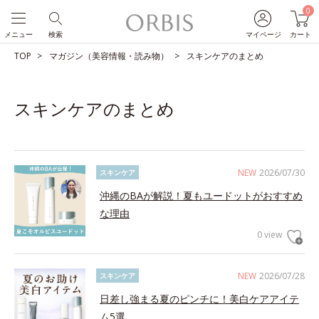
0
メニュー
検索
マイページ
カート
TOP
マガジン（美容情報・読み物）
スキンケアのまとめ
スキンケアのまとめ
NEW
2026/07/30
スキンケア
沖縄のBAが解説！夏もユードットがおすすめ
な理由
0 view
NEW
2026/07/28
スキンケア
日差し強まる夏のピンチに！美白ケアアイテ
ム5選