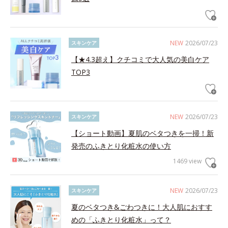
NEW
2026/07/23
スキンケア
【★4.3超え】クチコミで大人気の美白ケア
TOP3
NEW
2026/07/23
スキンケア
【ショート動画】夏肌のベタつきを一掃！新
発売のふきとり化粧水の使い方
1469 view
NEW
2026/07/23
スキンケア
夏のベタつき&ごわつきに！大人肌におすす
めの「ふきとり化粧水」って？