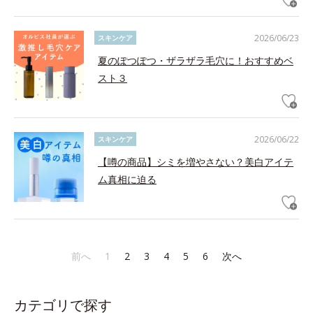
2026/06/23
スキンケア
夏のぽつぽつ・ザラザラ毛穴に！おすすめベ
スト３
2026/06/22
スキンケア
【噂の商品】シミを増やさない？美白アイテ
ム真相に迫る
前へ
1
2
3
4
5
6
次へ
カテゴリで探す