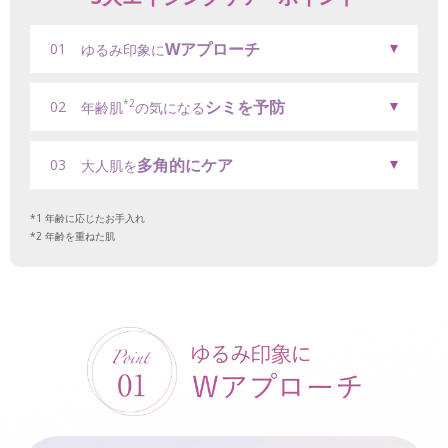
Wアプローチ
01
ゆるみ印象に
シミを予防
*2
02
年齢肌
の気になる
多角的にケア
03
大人肌を
年齢に応じたお手入れ
年齢を重ねた肌