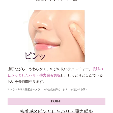
*4
* グリチルリチン酸ジカリウム
＝肌荒れ防止有効成分
*1 剥がれずに肌に蓄積した古い角層
*2 古い角質による
*3 洗浄による物理的効果
*4 グリチルリチン酸2K
*2
化粧水がなじみにくくなる年齢肌
に着目。つけた瞬間
すば
POINT
*1
やく浸透
するテクスチャー
に。ハンドプレスするとうるお
いで満ちたハリ感を即体感。
* トラネキサム酸配合＝メラニンの生成を抑え、シミ・そばかすを防ぐ
*1 角層まで
*2 年齢を重ねた肌
濃密ながら、やわらかく、のびの良いテクスチャー。
後肌の
POINT
ピンッとしたハリ・弾力感も実現
し、しっとりとしたでうる
おいを長時間守ります。
後肌のうるおいにアプローチする
2つを両立する
2つの成分配合。
* トラネキサム酸配合＝メラニンの生成を抑え、シミ・そばかすを防ぐ
「マイルドピーリング処方 EX」
絶妙なコクがありながら、塗布すると瞬時に伸び広がって染
POINT
*5
みわたるようなテクスチャー。
蓄積した古い角質をおだやかに取り去る
「高密着泡成分
」
密着感✕ピンとしたハリ・弾力感を
*3
*6
うるおいを肌すみずみ
に行き渡らせ
閉じ込めます。
と、洗顔後に肌に残る
「シルキースムース成分
」
を配合。