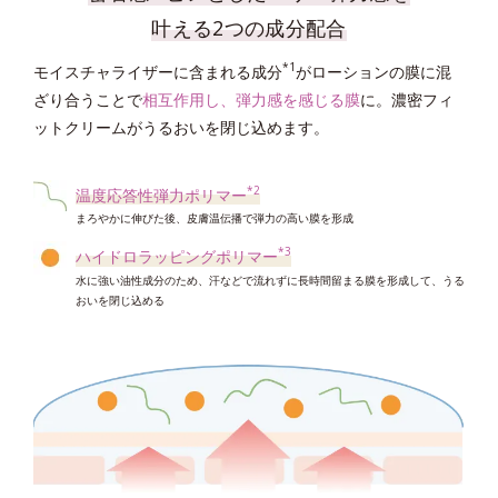
叶える2つの成分配合
ローションがなじみやすい肌に。
*4
浸透型ラメラポリマーミセル
*1
モイスチャライザーに含まれる成分
がローションの膜に混
*5
バリア機能、水分保持などを保つ成分が浸透し、うるおいとハリにアプロー
高密着泡成分
ざり合うことで
相互作用し、弾力感を感じる膜
に。濃密フィ
チ。
吸着力をアップさせ蓄積した角層を絡めとりやすくする
ットクリームがうるおいを閉じ込めます。
*5
ハイドロストック成分
*6
シルキースムース成分
水分蒸散抑制効果によって、長時間うるおいと透明感をキープ。
後肌をしっとりなめらかに整えてローションの肌なじみ感をアップ
*2
温度応答性弾力ポリマー
*7
レイヤーリムーバー
まろやかに伸びた後、皮膚温伝播で弾力の高い膜を形成
蓄積した角層を剥がれやすい状態に整える
*3
ハイドロラッピングポリマー
水に強い油性成分のため、汗などで流れずに長時間留まる膜を形成して、うる
おいを閉じ込める