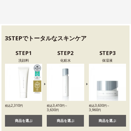
3STEPでトータルなスキンケア
STEP1
STEP2
STEP3
洗顔料
化粧水
保湿液
2,310
3,410
3,630
税込
円
税込
円～
税込
円～
3,630
3,960
円
円
商品を選ぶ
商品を選ぶ
商品を選ぶ