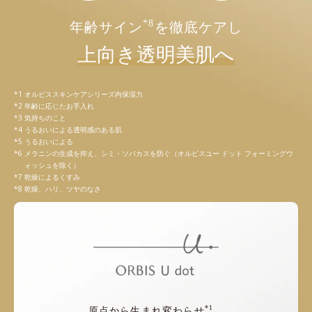
*8
年齢サイン
を徹底ケアし
上向き透明美肌へ
オルビススキンケアシリーズ内保湿力
年齢に応じたお手入れ
気持ちのこと
うるおいによる透明感のある肌
うるおいによる
メラニンの生成を抑え、シミ・ソバカスを防ぐ（オルビスユー ドット フォーミングウ
ォッシュを除く）
乾燥によるくすみ
乾燥、ハリ、ツヤのなさ
*1
原点から生まれ変わらせ
、