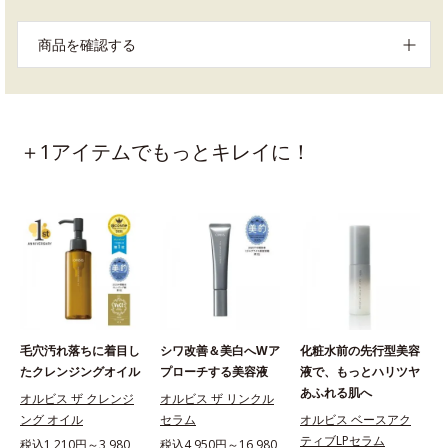
商品を確認する
＋1アイテムでもっとキレイに！
毛穴汚れ落ちに着目し
シワ改善＆美白へWア
化粧水前の先行型美容
たクレンジングオイル
プローチする美容液
液で、もっとハリツヤ
あふれる肌へ
オルビス ザ クレンジ
オルビス ザ リンクル
ング オイル
セラム
オルビス ベースアク
ティブLPセラム
税込1,210円～3,980
税込4,950円～16,980