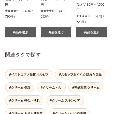
円
円
税込4,180円～4,500
税
円
（4.36 /
（4.5 /
790件）
555件）
（4.48 /
623件）
商品を選ぶ
商品を選ぶ
商品を選ぶ
関連タグで探す
#ベストコスメ受賞 オルビス
#スタッフおすすめ 隠れた名品
#クリーム 保湿
#クリーム ハリ
#乾燥対策 クリーム
#クリーム 弾むハリ肌
#クリーム スキンケア
#クリーム カサカサ対策
#クリーム ハリつや習慣