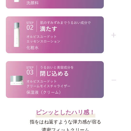
「洗うだけ」じゃない！
+
*1
*2
不要な角層
を絡めとり、くすみ
を晴らす
*3
高密着マイルドピーリング
ウォッシュ
*1
“肌のすみずみ
”にしみわたる！
−
むちっとしたハリを叶える
うるおい充満ローション
ピンッとしたハリ感！
指をはね返すような弾力感が宿る
高評価を誇るオルビス屈指の人気洗顔料。泡の
密着力
、
後肌
のなめらかさ
を両立させる設計。
濃密フィットクリーム