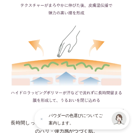
* イメージ
* 角層の範囲内
肌がうるおいでたっぷりと満たされたような、ピン
としたハリのある後肌。
*3 角層まで
*4 リピジュア®-NRを含む、角層にうるおいを与えふっくらと整える複合成分（２－
メタクリロイルオキシエチルホスホリルコリン・メタクリル酸ステアリル共重合体
（リピジュアは、日油株式会社の登録商標です。）、ＢＧ、濃グリセリン、グリセリ
ンエチルヘキシルエーテル）
*5 満ちたうるおいを留め、透明感のある肌を持続させる保湿成分（エイコサン二酸／
テトラデカン二酸）デカグリセリル液）
*6 うるおいによる
* イメージ
パウダーの色選びについてご
長時間しっとりとしたうるおい膜で守られ、上向き
案内します。
のハリ・弾力感がつづく肌。