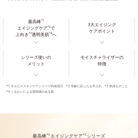
最高峰
*1
3大エイジング
エイジングケア
で
*2
ケアポイント
上向き
透明美肌
へ
*3
*4
シリーズ使いの
モイスチャライザーの
メリット
特徴
*1 オルビススキンケアシリーズ内保湿力 *2 年齢に応じたお手入れ *3 気持ちのこと
*4 うるおいによる透明感のある肌
*1
*2
最高峰
エイジングケア
シリーズ