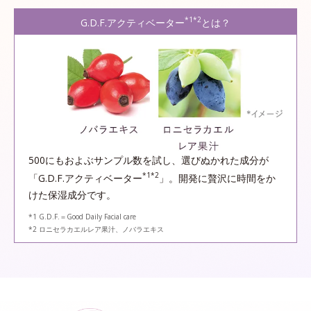
*1*2
G.D.F.アクティベーター
とは？
500にもおよぶサンプル数を試し、選びぬかれた成分が
*1*2
「G.D.F.アクティベーター
」。開発に贅沢に時間をか
けた保湿成分です。
*1 G.D.F.＝Good Daily Facial care
*2 ロニセラカエルレア果汁、ノバラエキス