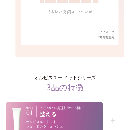
*イメージ
*角層範囲内
オルビスユー ドットシリーズ
3品の特徴
+