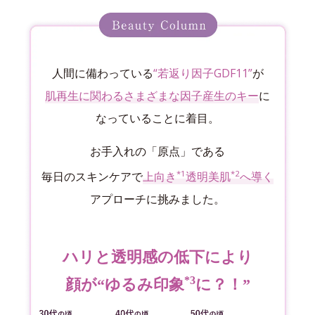
人間に備わっている
“若返り因子GDF11”
が
肌再生に関わるさまざまな因子産生のキー
に
なっていることに着目。
お手入れの「原点」である
*1
*2
毎日のスキンケアで
上向き
透明美肌
へ導く
アプローチに挑みました。
ハリと透明感の低下により
*3
顔が“ゆるみ印象
に？！”