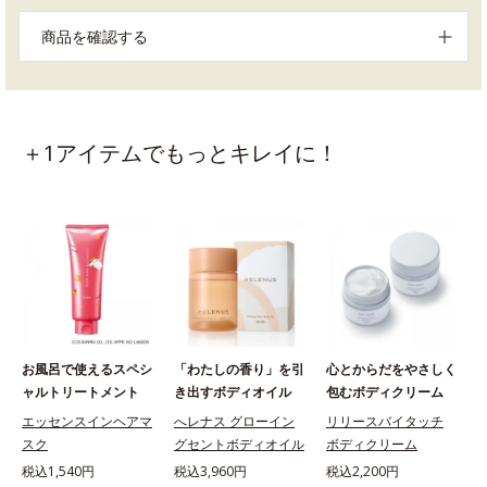
商品を確認する
＋1アイテムでもっとキレイに！
お風呂で使えるスペシ
「わたしの香り」を引
心とからだをやさしく
ャルトリートメント
き出すボディオイル
包むボディクリーム
エッセンスインヘアマ
へレナス グローイン
リリースバイタッチ
スク
グセントボディオイル
ボディクリーム
税込1,540円
税込3,960円
税込2,200円