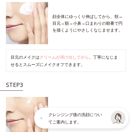
顔全体にゆっくり伸ばしてから、頬→
目元→額→小鼻→口まわりの順番で円
を描くようにやさしくなじませます。
目元のメイクは
クリームが溶け出してから
、丁寧になじま
せるとスムーズにメイクオフできます。
STEP3
クリームが肌の上でメイク汚れを巻き
クレンジング後の洗顔につい
こむと軽い感触に変わります。
感触が
てご案内します。
軽くなったら洗い流しのサインです。