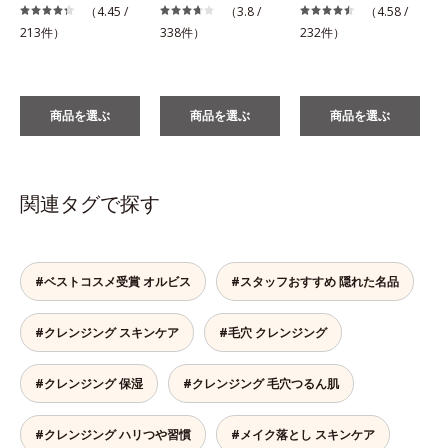
（4.45 /
（3.8 /
（4.58 /
1
213件）
338件）
232件）
商品を選ぶ
商品を選ぶ
商品を選ぶ
関連タグで探す
#ベストコスメ受賞 オルビス
#スタッフおすすめ 隠れた名品
#クレンジング スキンケア
#毛穴 クレンジング
#クレンジング 保湿
#クレンジング 毛穴つるん肌
#クレンジング ハリつや習慣
#メイク落とし スキンケア