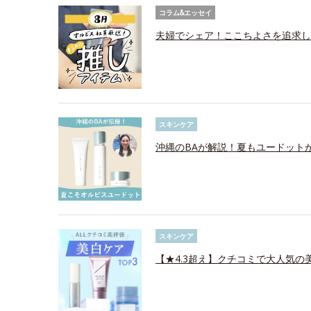
コラム&エッセイ
夫婦でシェア！ここちよさを追求し
スキンケア
沖縄のBAが解説！夏もユードット
スキンケア
【★4.3超え】クチコミで大人気の美