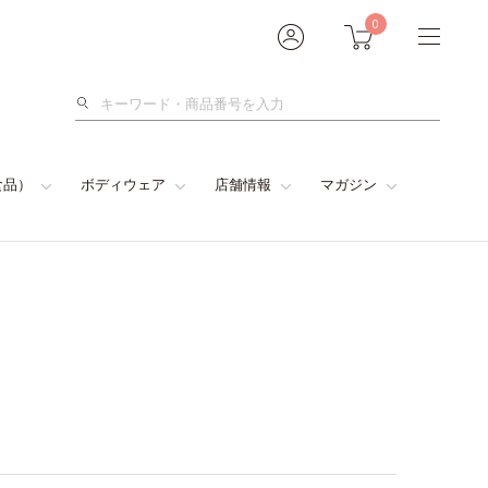
0
検
索
食品）
ボディウェア
店舗情報
マガジン