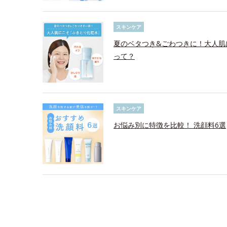
スキンケア
夏のベタつき&ごわつきに！大人肌
って？
スキンケア
お悩み別に特徴を比較！ 洗顔料6選