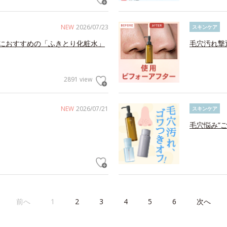
NEW
2026/07/23
スキンケア
におすすめの「ふきとり化粧水」
毛穴汚れ撃
2891 view
NEW
2026/07/21
スキンケア
毛穴悩み”
前へ
1
2
3
4
5
6
次へ