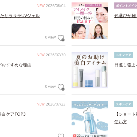
NEW
2026/08/04
ポイントメイ
たサラサラUVジェル
色選びが難
0 view
NEW
2026/07/30
スキンケア
がおすすめな理由
日差し強ま
0 view
NEW
2026/07/23
スキンケア
白ケアTOP3
【ショート
使い方