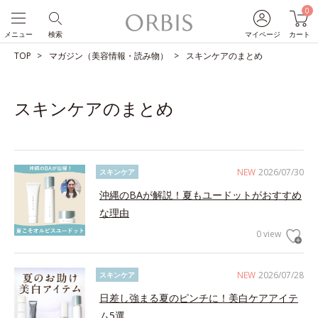
0
メニュー
検索
マイページ
カート
TOP
マガジン（美容情報・読み物）
スキンケアのまとめ
スキンケアのまとめ
NEW
2026/07/30
スキンケア
沖縄のBAが解説！夏もユードットがおすすめ
な理由
0 view
NEW
2026/07/28
スキンケア
日差し強まる夏のピンチに！美白ケアアイテ
ム5選