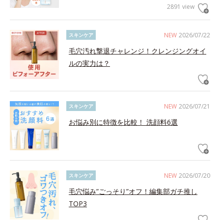
2891 view
NEW
2026/07/22
スキンケア
毛穴汚れ撃退チャレンジ！クレンジングオイ
ルの実力は？
NEW
2026/07/21
スキンケア
お悩み別に特徴を比較！ 洗顔料6選
NEW
2026/07/20
スキンケア
毛穴悩み”ごっそり”オフ！編集部ガチ推し
TOP3