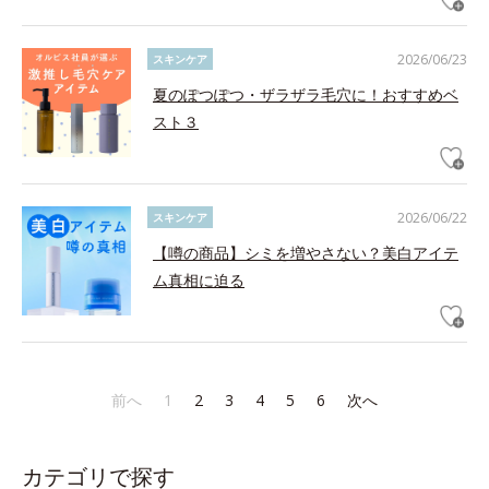
2026/06/23
スキンケア
夏のぽつぽつ・ザラザラ毛穴に！おすすめベ
スト３
2026/06/22
スキンケア
【噂の商品】シミを増やさない？美白アイテ
ム真相に迫る
前へ
1
2
3
4
5
6
次へ
カテゴリで探す