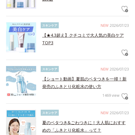
NEW
2026/07/23
スキンケア
【★4.3超え】クチコミで大人気の美白ケア
TOP3
NEW
2026/07/23
スキンケア
【ショート動画】夏肌のベタつきを一掃！新
発売のふきとり化粧水の使い方
1469 view
NEW
2026/07/23
スキンケア
夏のベタつき&ごわつきに！大人肌におすす
めの「ふきとり化粧水」って？