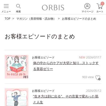
0
メニュー
検索
マイページ
カート
TOP
マガジン（美容情報・読み物）
お客様エピソードのまとめ
お客様エピソードのまとめ
お客様エピソード
NEW
2026/07/17
体の中からのケアが大切と知り…ストックす
る美容ゼリー
903 view
お客様エピソード
2026/05/12
”生き方は顔に出る”。その言葉で変わった肌
と人生