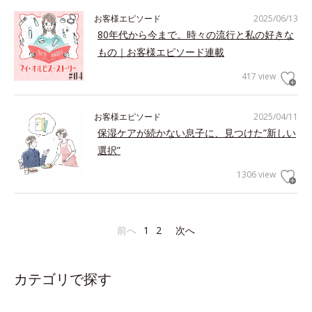
お客様エピソード
2025/06/13
80年代から今まで。時々の流行と私の好きな
もの｜お客様エピソード連載
417 view
お客様エピソード
2025/04/11
保湿ケアが続かない息子に、見つけた”新しい
選択”
1306 view
前へ
1
2
次へ
カテゴリで探す