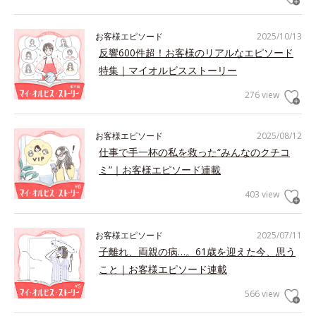
お客様エピソード
2025/10/13
反響600件超！お客様のリアルなエピソード
特集｜マイオルビスストーリー
276 view
お客様エピソード
2025/08/12
仕事で手一杯の私を救った“みんなのクチコ
ミ”｜お客様エピソード連載
403 view
お客様エピソード
2025/07/11
子離れ、両親の病…。61歳を迎えた今、思う
こと｜お客様エピソード連載
566 view