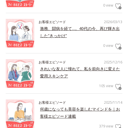
0 view
お客様エピソード
2026/03/13
激務、闘病を経て…。40代の今、再び輝き出
した“きっかけ”
0 view
お客様エピソード
2025/12/16
きれいな友人に憧れて。私を前向きに変えた
愛用スキンケア
105 view
お客様エピソード
2025/11/14
何歳になっても美容を楽しむマインドを｜お
客様エピソード連載
379 view