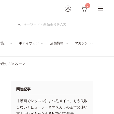
0
検
索
食品）
ボディウェア
店舗情報
マガジン
の塗り方3パターン
関連記事
【動画でレッスン】まつ毛メイク、もう失敗
しない！ビューラー＆マスカラの基本の使い
方｜キレイをかなえるHOW TO動画