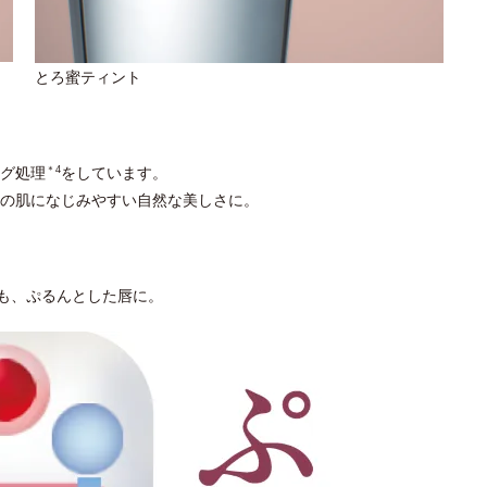
とろ蜜ティント
グ処理
をしています。
＊4
の肌になじみやすい自然な美しさに。
も、ぷるんとした唇に。