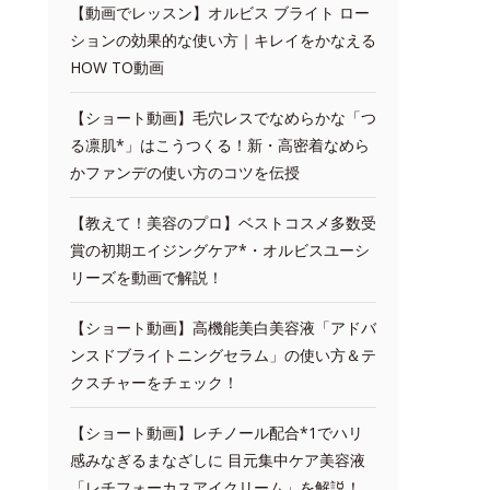
【動画でレッスン】オルビス ブライト ロー
ションの効果的な使い方｜キレイをかなえる
HOW TO動画
【ショート動画】毛穴レスでなめらかな「つ
る凛肌*」はこうつくる！新・高密着なめら
かファンデの使い方のコツを伝授
【教えて！美容のプロ】ベストコスメ多数受
賞の初期エイジングケア*・オルビスユーシ
リーズを動画で解説！
【ショート動画】高機能美白美容液「アドバ
ンスドブライトニングセラム」の使い方＆テ
クスチャーをチェック！
【ショート動画】レチノール配合*1でハリ
感みなぎるまなざしに 目元集中ケア美容液
「レチフォーカスアイクリーム」を解説！