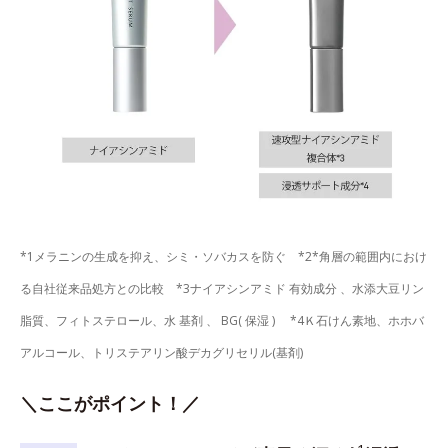
*1メラニンの生成を抑え、シミ・ソバカスを防ぐ *2*角層の範囲内におけ
る自社従来品処方との比較 *3ナイアシンアミド 有効成分 、水添大豆リン
脂質、フィトステロール、水 基剤 、 BG( 保湿 ) *4Ｋ石けん素地、ホホバ
アルコール、トリステアリン酸デカグリセリル(基剤)
＼ここがポイント！／