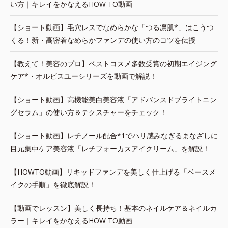
い方｜キレイをかなえるHOW TO動画
【ショート動画】毛穴レスでなめらかな「つる凛肌*」はこうつ
くる！新・高密着なめらかファンデの使い方のコツを伝授
【教えて！美容のプロ】ベストコスメ多数受賞の初期エイジング
ケア*・オルビスユーシリーズを動画で解説！
【ショート動画】高機能美白美容液「アドバンスドブライトニン
グセラム」の使い方＆テクスチャーをチェック！
【ショート動画】レチノール配合*1でハリ感みなぎるまなざしに
目元集中ケア美容液「レチフォーカスアイクリーム」を解説！
【HOWTO動画】リキッドファンデを美しく仕上げる「ベースメ
イクの手順」を徹底解説！
【動画でレッスン】美しく長持ち！基本のネイルケア＆ネイルカ
ラー｜キレイをかなえるHOW TO動画