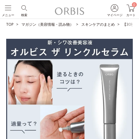
0
メニュー
検索
マイページ
カート
TOP
マガジン（美容情報・読み物）
スキンケアのまとめ
【30秒