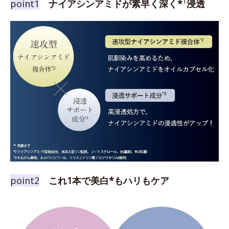
1
point1
ナイアシンアミドが素早く深く*
浸透
point2
これ1本で美白*もハリもケア