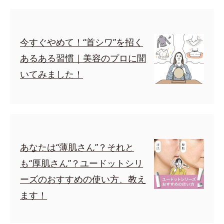
今すぐやめて！“首シワ”を招く
あるある習慣｜美容のプロに聞
いてみました！
あなたは“薄肌さん”？それと
も“厚肌さん”？ユードットシリ
ーズのおすすめの使い方、教え
ます！