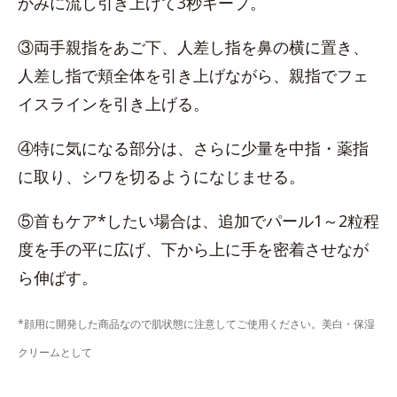
かみに流し引き上げて3秒キープ。
③両手親指をあご下、人差し指を鼻の横に置き、
人差し指で頬全体を引き上げながら、親指でフェ
イスラインを引き上げる。
④特に気になる部分は、さらに少量を中指・薬指
に取り、シワを切るようになじませる。
⑤首もケア*したい場合は、追加でパール1～2粒程
度を手の平に広げ、下から上に手を密着させなが
ら伸ばす。
*顔用に開発した商品なので肌状態に注意してご使用ください。美白・保湿
クリームとして