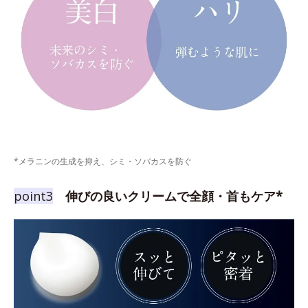
*メラニンの生成を抑え、シミ・ソバカスを防ぐ
point3
伸びの良いクリームで全顔・首もケア*