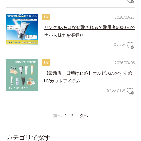
2026/03/23
UV
リンクルUVはなぜ愛される？愛用者6000人の
声から魅力を深掘り！
0 view
2026/03/06
UV
【最新版・日焼け止め】オルビスのおすすめ
UVカットアイテム
9765 view
前へ
1
2
次へ
カテゴリで探す