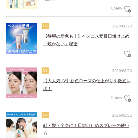
0 view
2026/06/20
UV
【待望の新色も！】ベスコス受賞日焼け止め
「焼かない」秘密
2026/06/20
UV
【大人気UV】新色ローズの仕上がりを徹底レ
ポ！
0 view
2026/05/22
UV
顔・髪・全身に！日焼け止めスプレーの使い
方