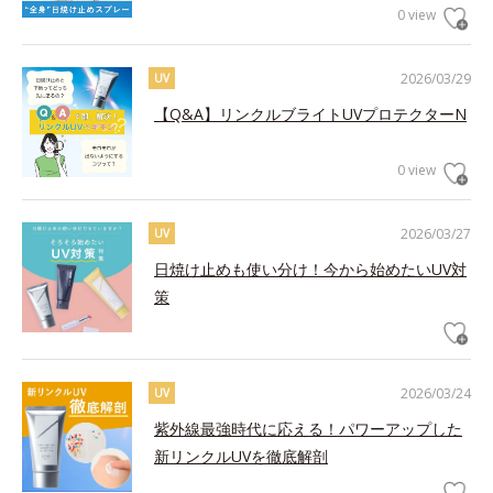
0 view
2026/03/29
UV
【Q&A】リンクルブライトUVプロテクターN
0 view
2026/03/27
UV
日焼け止めも使い分け！今から始めたいUV対
策
2026/03/24
UV
紫外線最強時代に応える！パワーアップした
新リンクルUVを徹底解剖