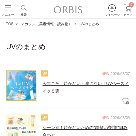
0
メニュー
検索
マイページ
カート
TOP
マガジン（美容情報・読み物）
UVのまとめ
UVのまとめ
NEW
2026/08/07
UV
今年こそ、焼かない・崩さない！UVベースメ
イク５選
NEW
2026/08/05
UV
シーン別！焼かないための“鉄壁UV対策”組み
合わせ