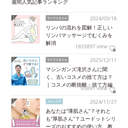
週間人気記事ランキング
2024/03/18
ライフスタイル
リンパの流れを図解！正しい
リンパマッサージでむくみを
解消
1833897 view
2025/12/11
ライフスタイル
マシンガンズ滝沢さんに聞
く、古いコスメの捨て方は？
｜コスメの断捨離・捨て方編
65891 view
2024/11/27
スキンケア
あなたは“薄肌さん”？それと
も“厚肌さん”？ユードットシリ
ーズのおすすめの使い方、教