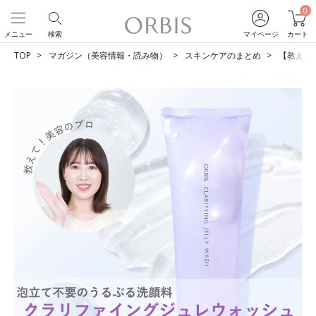
0
メニュー
検索
マイページ
カート
TOP
マガジン（美容情報・読み物）
スキンケアのまとめ
【教えて