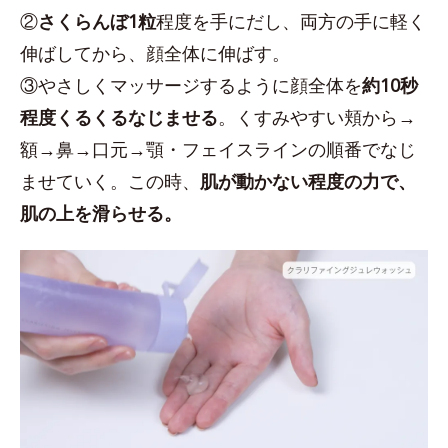
②
さくらんぼ1粒
程度を手にだし、両方の手に軽く
伸ばしてから、顔全体に伸ばす。
③やさしくマッサージするように顔全体を
約10秒
程度くるくるなじませる
。くすみやすい頬から→
額→鼻→口元→顎・フェイスラインの順番でなじ
ませていく。この時、
肌が動かない程度の力で、
肌の上を滑らせる。