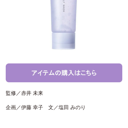
監修／赤井 未来
企画／伊藤 幸子 文／塩田 みのり