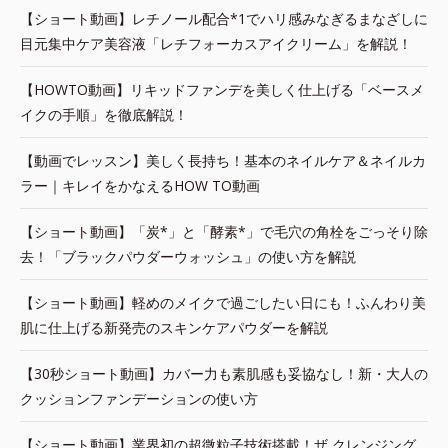
【ショート動画】レチノール配合*1でハリ感みなぎるまなざしに
目元集中ケア美容液「レチフォーカスアイクリーム」を解説！
【HOWTO動画】リキッドファンデを美しく仕上げる「ベースメ
イクの手順」を徹底解説！
【動画でレッスン】美しく長持ち！基本のネイルケア＆ネイルカ
ラー｜キレイをかなえるHOW TO動画
【ショート動画】「炭*」と「酵素*」で毛穴の角栓をごっそり除
去！「ブラックパウダーウォッシュ」の使い方を解説
【ショート動画】軽めのメイクで過ごしたい日にも！ふんわり美
肌に仕上げる新発売のスキンケアパウダーを解説
【30秒ショート動画】カバー力も素肌感も妥協なし！新・大人の
クッションファンデーションの使い方
【ショート動画】業界初の超微粒子技術搭載！ザ クレンジング