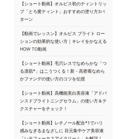
【ショート動画】オルビス初のティントリッ
プ「とろ蜜ティント」おすすめの塗り方3パ
ターン
【動画でレッスン】オルビス ブライト ロー
ションの効果的な使い方｜キレイをかなえる
HOW TO動画
【ショート動画】毛穴レスでなめらかな「つ
る凛肌*」はこうつくる！新・高密着なめら
かファンデの使い方のコツを伝授
【ショート動画】高機能美白美容液「アドバ
ンスドブライトニングセラム」の使い方＆テ
クスチャーをチェック！
【ショート動画】レチノール配合*1でハリ
感みなぎるまなざしに 目元集中ケア美容液
「レチフォーカスアイクリーム」を解説！