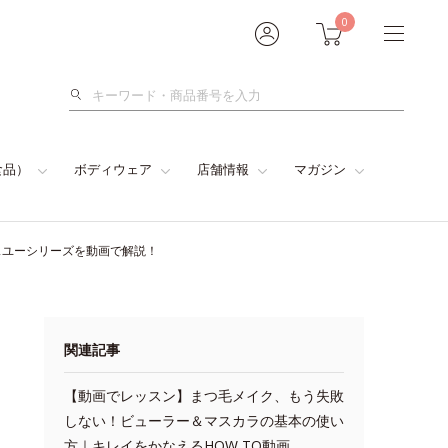
0
検
索
食品）
ボディウェア
店舗情報
マガジン
スユーシリーズを動画で解説！
関連記事
【動画でレッスン】まつ毛メイク、もう失敗
しない！ビューラー＆マスカラの基本の使い
方｜キレイをかなえるHOW TO動画