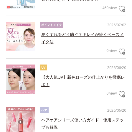
1469 view
2026/07/02
ポイントメイク
夏くずれをどう防ぐ？キレイが続くベースメ
イク法
0 view
2026/06/20
UV
【大人気UV】新色ローズの仕上がりを徹底レ
ポ！
0 view
2026/06/20
ヘア
ヘアケアシリーズ使い方ガイド｜使用ステッ
プも解説