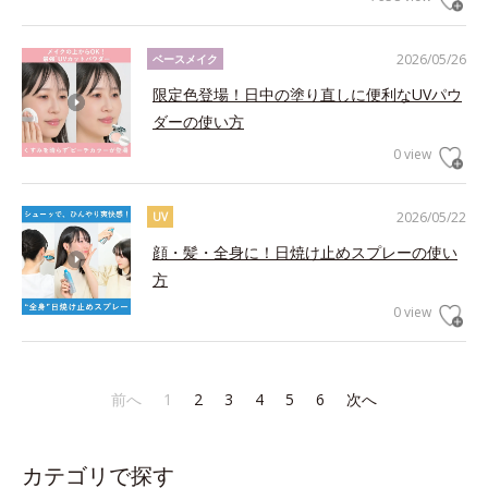
2026/05/26
ベースメイク
限定色登場！日中の塗り直しに便利なUVパウ
ダーの使い方
0 view
2026/05/22
UV
顔・髪・全身に！日焼け止めスプレーの使い
方
0 view
前へ
1
2
3
4
5
6
次へ
カテゴリで探す