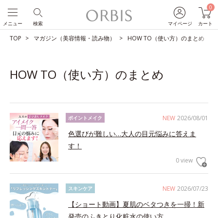
0
メニュー
検索
マイページ
カート
TOP
マガジン（美容情報・読み物）
HOW TO（使い方）のまとめ
HOW TO（使い方）のまとめ
NEW
2026/08/01
ポイントメイク
色選びが難しい…大人の目元悩みに答えま
す！
0 view
NEW
2026/07/23
スキンケア
【ショート動画】夏肌のベタつきを一掃！新
発売のふきとり化粧水の使い方