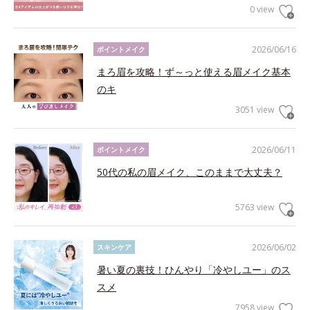
0 view
2026/06/16
ポイントメイク
まろ眉を攻略！ず～っと使える眉メイク基本
のキ
3051 view
2026/06/11
ポイントメイク
50代の私の眉メイク、このままで大丈夫？
5763 view
2026/06/02
スキンケア
暑い夏の裏技！ひんやり「冷やしユー」のス
スメ
7958 view