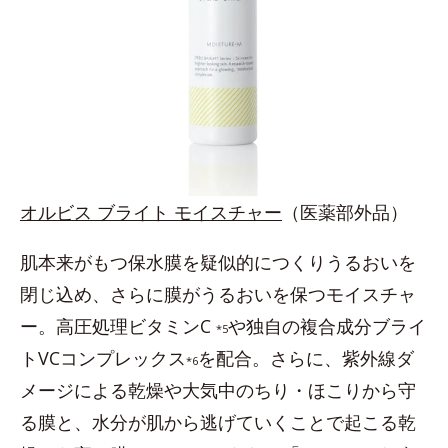
オルビス ブライト モイスチャー
（医薬部外品）
肌本来がもつ保水膜を疑似的につくりうるおいを
閉じ込め、さらに膜がうるおいを保つモイスチャ
ー。高圧処理ビタミンC
や独自の複合成分ブライ
*5
トVCコンプレックス
を配合。さらに、紫外線ダ
*6
メージによる乾燥や大気中のちり・ほこりから守
る膜と、水分が肌から逃げていくことで起こる乾