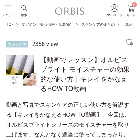
0
メニュー
検索
マイページ
カート
TOP
マガジン（美容情報・読み物）
スキンケアのまとめ
【動画で
2358 view
スキンケア
【動画でレッスン】オルビス
ブライト モイスチャーの効果
的な使い方｜キレイをかなえ
るHOW TO動画
動画と写真でスキンケアの正しい使い方を解説す
る【キレイをかなえるHOW TO動画】。今回は、
オルビスブライトシリーズのモイスチャーを取り
上げます。なんとなく適当に塗ってしまったり、