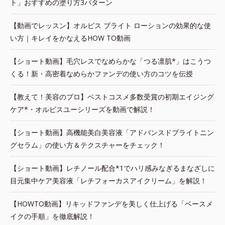
ト」おすすめの塗り方3パターン
【動画でレッスン】オルビス ブライト ローションの効果的な使
い方｜キレイをかなえるHOW TO動画
【ショート動画】毛穴レスでなめらかな「つる凛肌*」はこうつ
くる！新・高密着なめらかファンデの使い方のコツを伝授
【教えて！美容のプロ】ベストコスメ多数受賞の初期エイジング
ケア*・オルビスユーシリーズを動画で解説！
【ショート動画】高機能美白美容液「アドバンスドブライトニン
グセラム」の使い方＆テクスチャーをチェック！
【ショート動画】レチノール配合*1でハリ感みなぎるまなざしに
目元集中ケア美容液「レチフォーカスアイクリーム」を解説！
【HOWTO動画】リキッドファンデを美しく仕上げる「ベースメ
イクの手順」を徹底解説！