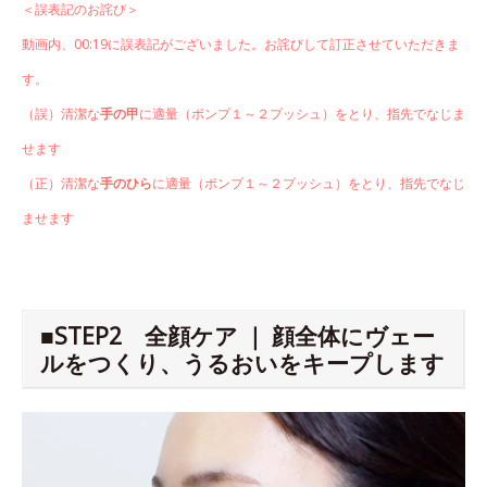
＜誤表記のお詫び＞
動画内、00:19に誤表記がございました。お詫びして訂正させていただきま
す。
（誤）清潔な
手の甲
に適量（ポンプ１～２プッシュ）をとり、指先でなじま
せます
（正）清潔な
手のひら
に適量（ポンプ１～２プッシュ）をとり、指先でなじ
ませます
■STEP2 全顔ケア ｜ 顔全体にヴェー
ルをつくり、うるおいをキープします