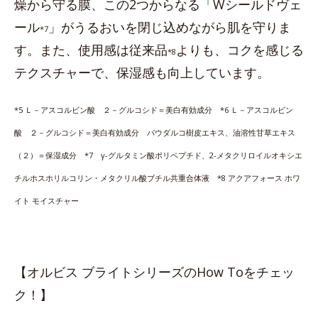
燥から守る膜、この2つからなる「Wシールドヴェ
ール
」がうるおいを閉じ込めながら肌を守りま
*7
す。また、使用感は従来品
よりも、コクを感じる
*8
テクスチャーで、保湿感も向上しています。
*5 Ｌ－アスコルビン酸 ２－グルコシド＝美白有効成分 *6 Ｌ－アスコルビン
酸 ２－グルコシド＝美白有効成分 パウダルコ樹皮エキス、油溶性甘草エキス
（２）＝保湿成分 *7 γ-グルタミン酸ポリペプチド、2-メタクリロイルオキシエ
チルホスホリルコリン・メタクリル酸ブチル共重合体液 *8 アクアフォース ホワ
イト モイスチャー
【オルビス ブライトシリーズのHow Toをチェッ
ク！】