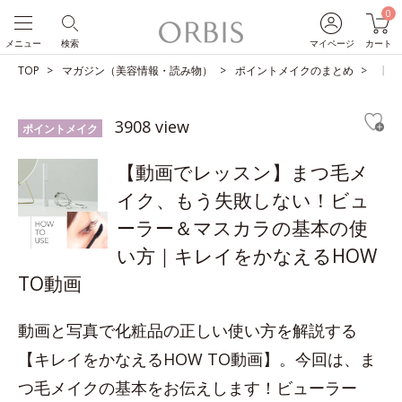
0
メニュー
検索
マイページ
カート
TOP
マガジン（美容情報・読み物）
ポイントメイクのまとめ
【動
3908 view
ポイントメイク
【動画でレッスン】まつ毛メ
イク、もう失敗しない！ビュ
ーラー＆マスカラの基本の使
い方｜キレイをかなえるHOW
TO動画
動画と写真で化粧品の正しい使い方を解説する
【キレイをかなえるHOW TO動画】。今回は、ま
つ毛メイクの基本をお伝えします！ビューラー