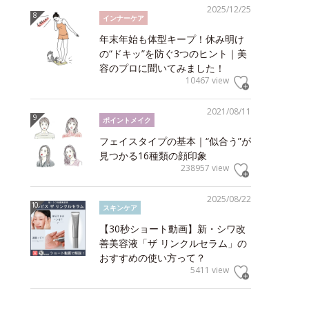
2025/12/25
インナーケア
年末年始も体型キープ！休み明け
の“ドキッ”を防ぐ3つのヒント｜美
容のプロに聞いてみました！
10467 view
2021/08/11
ポイントメイク
フェイスタイプの基本｜“似合う”が
見つかる16種類の顔印象
238957 view
2025/08/22
スキンケア
【30秒ショート動画】新・シワ改
善美容液「ザ リンクルセラム」の
おすすめの使い方って？
5411 view