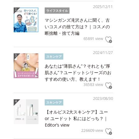
2025/12/11
ライフスタイル
マシンガンズ滝沢さんに聞く、古
いコスメの捨て方は？｜コスメの
断捨離・捨て方編
65891 view
2024/11/27
スキンケア
あなたは“薄肌さん”？それとも“厚
肌さん”？ユードットシリーズのお
すすめの使い方、教えます！
36583 view
2023/08/30
スキンケア
【オルビス2大スキンケア】ユー
or ユードット 私にはどっち？｜
Editor’s view
226609 view