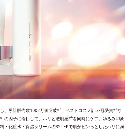
3
4
し、累計販売数1002万個突破*
、ベストコスメ計57冠受賞*
な
5
6
*
の因子に着目して、ハリと透明感*
を同時にケア。ゆるみ印象
料・化粧水・保湿クリームの3STEPで肌がピンっとしたハリに満