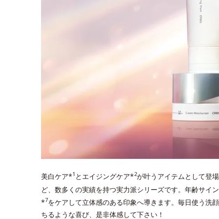
1
2
美白ケア*
とエイジングケア*
が叶うアイテムとして登場
ど、数多くの実績を持つ実力派シリーズです。年齢サイン
7
*
をケアして立体感のある印象へ導きます。毎日使う洗顔
ちるような喜び、是非体感して下さい！