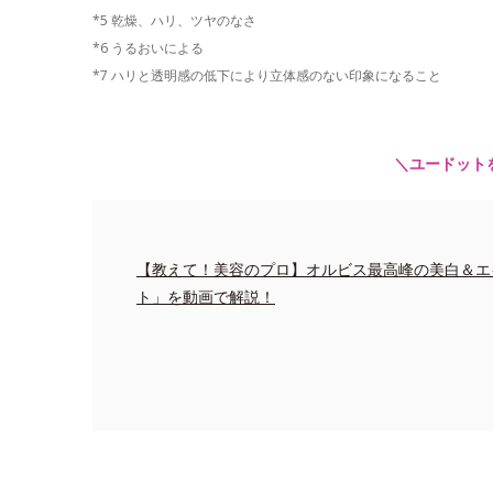
*5 乾燥、ハリ、ツヤのなさ
*6 うるおいによる
*7 ハリと透明感の低下により立体感のない印象になること
＼ユードット
【教えて！美容のプロ】オルビス最高峰の美白＆エ
ト」を動画で解説！