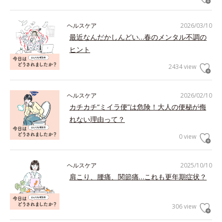
ヘルスケア
2026/03/10
最近なんだかしんどい…春のメンタル不調の
ヒント
2434 view
ヘルスケア
2026/02/10
カチカチ“ミイラ便”は危険！大人の便秘が侮
れない理由って？
0 view
ヘルスケア
2025/10/10
肩こり、腰痛、関節痛…これも更年期症状？
306 view