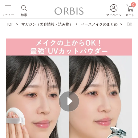
0
メニュー
検索
マイページ
カート
TOP
マガジン（美容情報・読み物）
ベースメイクのまとめ
【動画