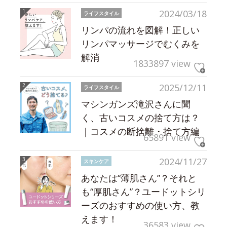
2024/03/18
ライフスタイル
リンパの流れを図解！正しい
リンパマッサージでむくみを
解消
1833897 view
2025/12/11
ライフスタイル
マシンガンズ滝沢さんに聞
く、古いコスメの捨て方は？
｜コスメの断捨離・捨て方編
65891 view
2024/11/27
スキンケア
あなたは“薄肌さん”？それと
も“厚肌さん”？ユードットシリ
ーズのおすすめの使い方、教
えます！
36583 view