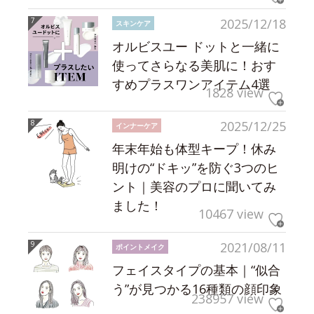
2025/12/18
スキンケア
オルビスユー ドットと一緒に
使ってさらなる美肌に！おす
すめプラスワンアイテム4選
1828 view
2025/12/25
インナーケア
年末年始も体型キープ！休み
明けの“ドキッ”を防ぐ3つのヒ
ント｜美容のプロに聞いてみ
ました！
10467 view
2021/08/11
ポイントメイク
フェイスタイプの基本｜“似合
う”が見つかる16種類の顔印象
238957 view