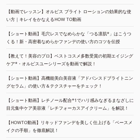
【動画でレッスン】オルビス ブライト ローションの効果的な使
い方｜キレイをかなえるHOW TO動画
【ショート動画】毛穴レスでなめらかな「つる凛肌*」はこうつ
くる！新・高密着なめらかファンデの使い方のコツを伝授
【教えて！美容のプロ】ベストコスメ多数受賞の初期エイジング
ケア*・オルビスユーシリーズを動画で解説！
【ショート動画】高機能美白美容液「アドバンスドブライトニン
グセラム」の使い方＆テクスチャーをチェック！
【ショート動画】レチノール配合*1でハリ感みなぎるまなざしに
目元集中ケア美容液「レチフォーカスアイクリーム」を解説！
【HOWTO動画】リキッドファンデを美しく仕上げる「ベースメ
イクの手順」を徹底解説！