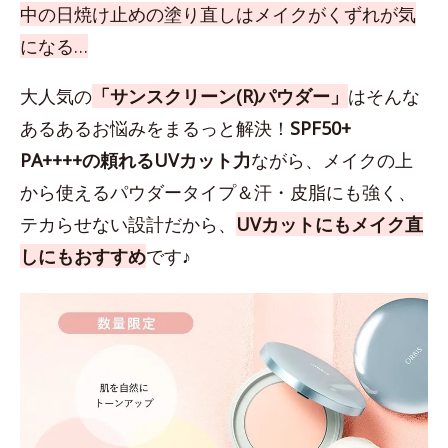
中の日焼け止めの塗り直しはメイクがくずれが気
になる…
大人気の
「サンスクリーン(R)パウダー」
はそんな
あるあるお悩みをまるっと解決！
SPF50+
PA++++の頼れるUVカット力
ながら、メイクの上
から使えるパウダータイプ＆汗・皮脂にも強く、
テカらせない設計だから、
UVカットにもメイク直
しにもおすすめ
です♪