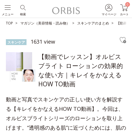
0
メニュー
検索
マイページ
カート
TOP
マガジン（美容情報・読み物）
スキンケアのまとめ
【動画で
1631 view
スキンケア
【動画でレッスン】オルビス
ブライト ローションの効果的
な使い方｜キレイをかなえる
HOW TO動画
動画と写真でスキンケアの正しい使い方を解説す
る【キレイをかなえるHOW TO動画】。今回は、
オルビスブライトシリーズのローションを取り上
げます。“透明感のある肌”に近づくためには、肌の