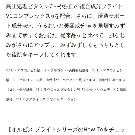
高圧処理ビタミンC
や独自の複合成分ブライト
*7
VCコンプレックス
を配合。さらに、浸透サポー
*8
ト成分
が、うるおいと美容成分
を角層すみず
*9
*10
みまで素早くお届け。従来品
と比べて、肌なじ
*11
みがさらにアップし、みずみずしくもっちりとし
た後肌をキープしてくれます。
*7 Ｌ－アスコルビン酸 ２－グルコシド=美白有効成分 *8 Ｌ－アスコルビン
酸 ２－グルコシド＝美白有効成分、パウダルコ樹皮エキス、油溶性甘草エキス
（２）＝保湿成分 *9 ジラウロイルグルタミン酸リシンナトリウム液 *10 保湿
成分 *11 アクアフォース ホワイト ローション
【オルビス ブライトシリーズのHow Toをチェッ