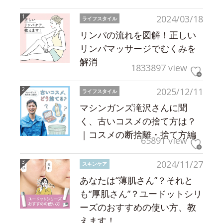
2024/03/18
ライフスタイル
リンパの流れを図解！正しい
リンパマッサージでむくみを
解消
1833897 view
2025/12/11
ライフスタイル
マシンガンズ滝沢さんに聞
く、古いコスメの捨て方は？
｜コスメの断捨離・捨て方編
65891 view
2024/11/27
スキンケア
あなたは“薄肌さん”？それと
も“厚肌さん”？ユードットシリ
ーズのおすすめの使い方、教
えます！