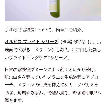
まずは商品特長について、簡単にご紹介。
オルビス ブライト シリーズ
（医薬部外品）は、肌
表面で広がる「メラニンにじみ
*1
」に着目した新し
いブライトニングケア
*2
シリーズ。
日常の紫外線ダメージにより刻々と広がり続け、
肌の白さを奪っていたメラニン生成過程にアプロ
ーチ。メラニンの生成を抑えてシミ・ソバカスを
防ぎ、角層すみずみまで澄み渡る、輝き透明肌
*3
へ
導きます。