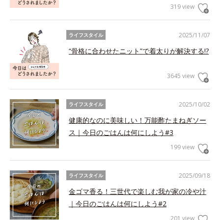
319 view
2025/11/07
ライフスタイル
“骨格に合わせたニット”で着太りが解決する!?
3645 view
2025/10/02
ライフスタイル
健康的なのに美味しい！万能酢たまねぎソー
ス｜今日のごはんは何にしよう#3
199 view
2025/09/18
ライフスタイル
金ゴマ香る！三世代で楽しむ我が家の冷や汁
｜今日のごはんは何にしよう#2
201 view