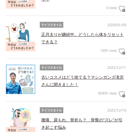
0 view
2026/01/09
ライフスタイル
正月太りが継続中。どうしたら体をリセット
できる？
1691 view
2025/12/11
ライフスタイル
古いコスメはどう捨てる？マシンガンズ滝沢
さんに聞きました！
65891 view
2025/12/10
ライフスタイル
腰痛、尿もれ、骨折も？ 骨盤の“ズレ”が引
き起こす悩み