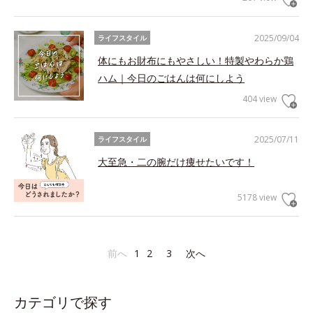
2025/09/04
ライフスタイル
体にもお財布にもやさしい！特製やわらか鶏
ハム｜今日のごはんは何にしよう
404 view
2025/07/11
ライフスタイル
大至急・二の腕だけ痩せたいです！
5178 view
前へ
1
2
3
次へ
カテゴリで探す